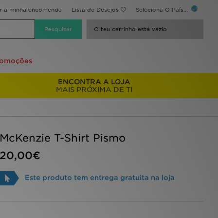
ir a minha encomenda
Lista de Desejos
Seleciona O País...
O teu carrinho está vazio
romoções
ENCONTRA A LOJA
MAIS PRÓXIMA DE TI
McKenzie T-Shirt Pismo
20,00€
Este produto tem entrega gratuita na loja