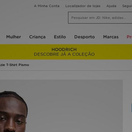
A Minha Conta
Localizador de lojas
Ajuda
Segu
Mulher
Criança
Estilo
Desporto
Marcas
P
HOODRICH
DESCOBRE JÁ A COLEÇÃO
ie T-Shirt Pismo