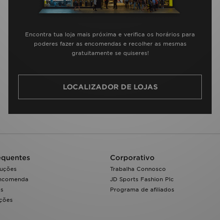
Encontra tua loja mais próxima e verifica os horários para
poderes fazer as encomendas e recolher as mesmas
gratuitamente se quiseres!
LOCALIZADOR DE LOJAS
equentes
Corporativo
luções
Trabalha Connosco
encomenda
JD Sports Fashion Plc
os
Programa de afiliados
ações