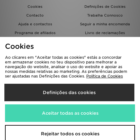
Cookies
Definições de Cookies
Contacto
Trabalha Connosco
Ajuda e contactos
Seguir a minha encomenda
Programa de afiliados
Livro de reclamações
JD Blog
Cookies
Ao clicares em "Aceitar todas as cookies" estás a concordar
em armazenar cookies no teu dispositivo para melhorar a
navegação do website, analisar o uso do website e apoiar as
nossas medidas relativas ao marketing. As preferências podem
ser ajustadas nas Definições das Cookies.
Política de Cookies
Seleciona O País
Definições das cookies
Portugal
Aceitamos os seguintes métodos de pagamento
Aceitar todas as cookies
Visita a nossa página corporativa em
www.jdplc.com
Rejeitar todos os cookies