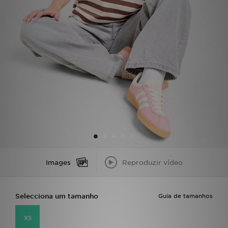
LOCALIZADOR DE LOJAS
MENSAGENS
MY JD
BLOG
SUBSCREVE
ESTADO DO TEU PEDIDO
Images
Reproduzir vídeo
ATENÇÃO AO CLIENTE
FAZ DOWNLOAD DA APP
Selecciona um tamanho
Guia de tamanhos
TRABALHA CONNOSCO
XS