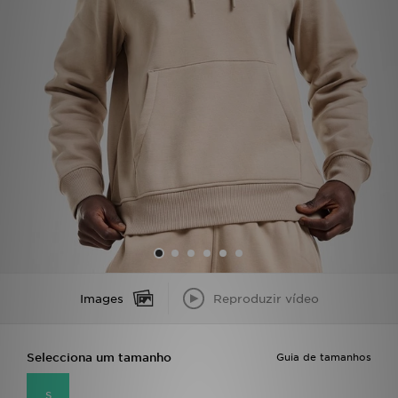
LOCALIZADOR DE LOJAS
MENSAGENS
MY JD
BLOG
SUBSCREVE
ESTADO DO TEU PEDIDO
ATENÇÃO AO CLIENTE
Images
Reproduzir vídeo
FAZ DOWNLOAD DA APP
Selecciona um tamanho
Guia de tamanhos
TRABALHA CONNOSCO
S