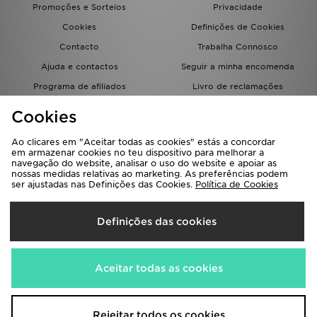
Promoções e Sorteios
Privacidade
Cookies
Definições de Cookies
Contacto
Trabalha Connosco
Ajuda e contactos
Seguir a minha encomenda
Programa de afiliados
Livro de reclamações
JD Blog
Cookies
Ao clicares em "Aceitar todas as cookies" estás a concordar
em armazenar cookies no teu dispositivo para melhorar a
navegação do website, analisar o uso do website e apoiar as
nossas medidas relativas ao marketing. As preferências podem
ser ajustadas nas Definições das Cookies.
Política de Cookies
Seleciona O País
Definições das cookies
Portugal
Aceitamos os seguintes métodos de pagamento
Aceitar todas as cookies
Visita a nossa página corporativa em
www.jdplc.com
Rejeitar todos os cookies