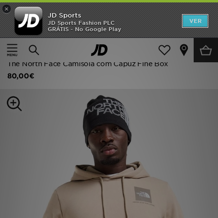
×
JD Sports
INÍCIO
VER
JD Sports Fashion PLC
GRÁTIS - No Google Play
Página principal
Homem
Roupa de Homem
Promoções
Camisolas com Capuz
NOVIDADES
The North Face Camisola com Capuz Fine Box
80,00€
HOMEM
MULHER
CRIANÇA
ESTILO
DESPORTO
FUTEBOL JD
VER MARCAS