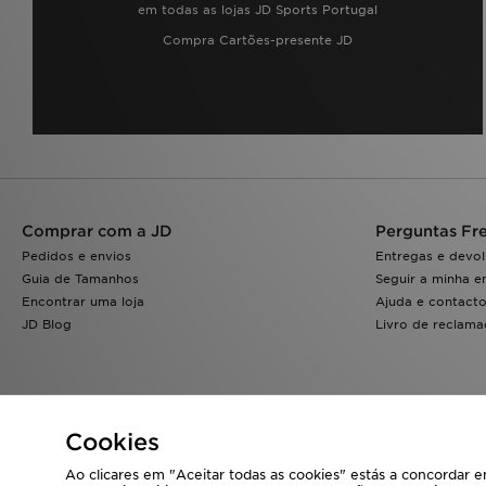
em todas as lojas JD Sports Portugal
Compra Cartões-presente JD
Comprar com a JD
Perguntas Fr
Pedidos e envios
Entregas e devo
Guia de Tamanhos
Seguir a minha 
Encontrar uma loja
Ajuda e contact
JD Blog
Livro de reclam
Cookies
Ao clicares em "Aceitar todas as cookies" estás a concordar