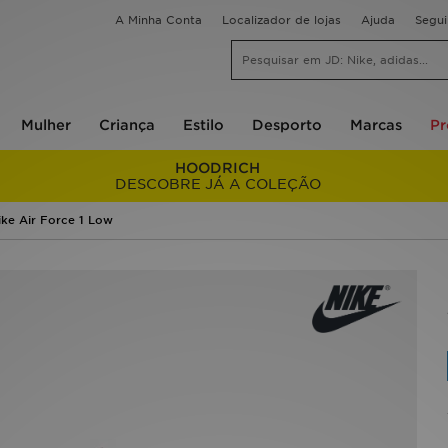
A Minha Conta
Localizador de lojas
Ajuda
Segu
Mulher
Criança
Estilo
Desporto
Marcas
P
HOODRICH
DESCOBRE JÁ A COLEÇÃO
ike Air Force 1 Low