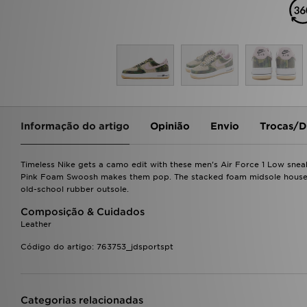
Informação do artigo
Opinião
Envio
Trocas/D
Timeless Nike gets a camo edit with these men's Air Force 1 Low sneaker
Pink Foam Swoosh makes them pop. The stacked foam midsole houses N
old-school rubber outsole.
Composição & Cuidados
Leather
Código do artigo: 763753_jdsportspt
Categorias relacionadas