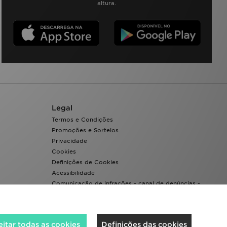
altura.
Legal
Termos e Condições
Promoções e Sorteios
Privacidade
Cookies
Definições de Cookies
Acessibilidade
Comunicação de infrações - canal de denúncias -
Whistleblowing
itar todas as cookies
Definições das cookies