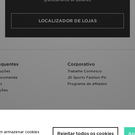
gratuitamente se quiseres!
LOCALIZADOR DE LOJAS
equentes
Corporativo
luções
Trabalha Connosco
encomenda
JD Sports Fashion Plc
os
Programa de afiliados
ações
 em armazenar cookies
Rejeitar todos os cookies
Ace