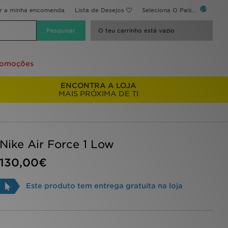
ir a minha encomenda
Lista de Desejos
Seleciona O País...
O teu carrinho está vazio
romoções
ENCONTRA A LOJA
MAIS PRÓXIMA DE TI
Nike Air Force 1 Low
130,00€
Este produto tem entrega gratuita na loja