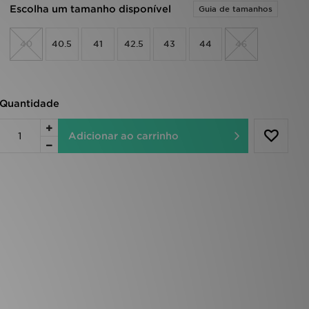
Escolha um tamanho disponível
Guia de tamanhos
40
40.5
41
42.5
43
44
46
Quantidade
Adicionar ao carrinho