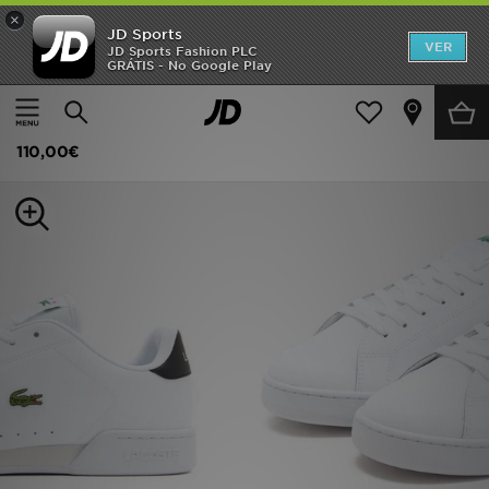
×
JD Sports
INÍCIO
VER
JD Sports Fashion PLC
GRÁTIS - No Google Play
Página principal
Homem
Calçado de Homem
Sapatilhas
Promoções
Lacoste Carnaby Cupsole
NOVIDADES
110,00€
HOMEM
MULHER
CRIANÇA
ESTILO
DESPORTO
FUTEBOL JD
VER MARCAS