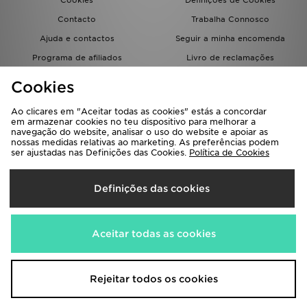
Cookies
Definições de Cookies
Contacto
Trabalha Connosco
Ajuda e contactos
Seguir a minha encomenda
Programa de afiliados
Livro de reclamações
JD Blog
Cookies
Ao clicares em "Aceitar todas as cookies" estás a concordar
em armazenar cookies no teu dispositivo para melhorar a
navegação do website, analisar o uso do website e apoiar as
nossas medidas relativas ao marketing. As preferências podem
ser ajustadas nas Definições das Cookies.
Política de Cookies
Seleciona O País
Definições das cookies
Portugal
Aceitamos os seguintes métodos de pagamento
Aceitar todas as cookies
Visita a nossa página corporativa em
www.jdplc.com
Rejeitar todos os cookies
Copyright © 2026 JD Sports Todos os direitos reservados.