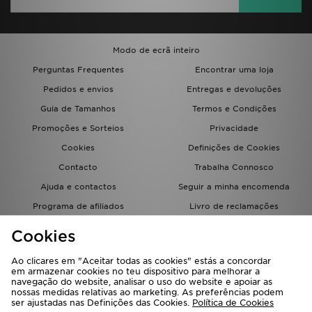
Modo de ecrã inteiro
Perguntas Frequentes
Encontrar uma loja
Pedidos e envios
Entregas e devoluções
Guia de Tamanhos
Termos e Condições
Promoções e Sorteios
Privacidade
Cookies
Definições de Cookies
Contacto
Trabalha Connosco
Ajuda e contactos
Seguir a minha encomenda
Programa de afiliados
Livro de reclamações
JD Blog
Cookies
Ao clicares em "Aceitar todas as cookies" estás a concordar
em armazenar cookies no teu dispositivo para melhorar a
navegação do website, analisar o uso do website e apoiar as
nossas medidas relativas ao marketing. As preferências podem
ser ajustadas nas Definições das Cookies.
Política de Cookies