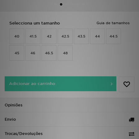
LOCALIZADOR DE LOJAS
Selecciona um tamanho
Guia de tamanhos
MENSAGENS
40
41.5
42
42.5
43.5
44
44.5
MY JD
45
46
46.5
48
BLOG
SUBSCREVE
Adicionar ao carrinho
ESTADO DO TEU PEDIDO
ATENÇÃO AO CLIENTE
Opiniões
FAZ DOWNLOAD DA APP
Envio
TRABALHA CONNOSCO
Trocas/Devoluções