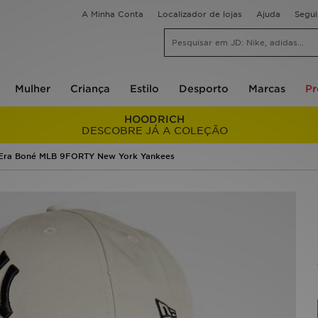
A Minha Conta
Localizador de lojas
Ajuda
Segu
Mulher
Criança
Estilo
Desporto
Marcas
P
HOODRICH
DESCOBRE JÁ A COLEÇÃO
Era Boné MLB 9FORTY New York Yankees