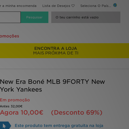
ir a minha encomenda
Lista de Desejos
Seleciona O País...
O teu carrinho está vazio
romoções
ENCONTRA A LOJA
MAIS PRÓXIMA DE TI
New Era Boné MLB 9FORTY New
York Yankees
Em promoção
Antes
32,00€
Agora
10,00€
(Desconto 69%)
Este produto tem entrega gratuita na loja