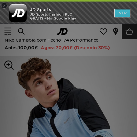
×
JD Sports
INÍCIO
VER
JD Sports Fashion PLC
GRÁTIS - No Google Play
Página principal
Homem
Roupa de Homem
Promoções
Roupa de Performance
NOVIDADES
Nike Camisola com Fecho 1/4 Performance
Antes
100,00€
Agora
70,00€
(Desconto 30%)
HOMEM
MULHER
CRIANÇA
ESTILO
DESPORTO
FUTEBOL JD
VER MARCAS