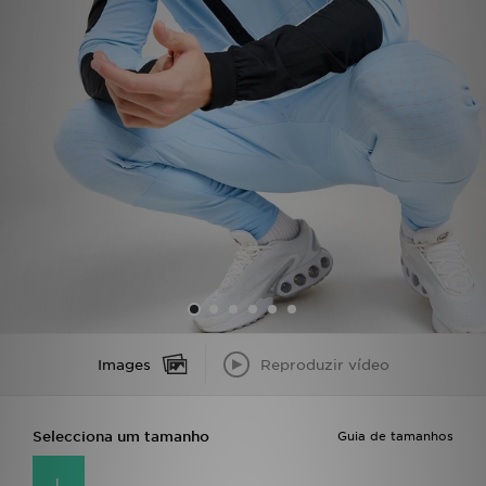
LOCALIZADOR DE LOJAS
MENSAGENS
MY JD
BLOG
SUBSCREVE
ESTADO DO TEU PEDIDO
ATENÇÃO AO CLIENTE
Images
Reproduzir vídeo
FAZ DOWNLOAD DA APP
Selecciona um tamanho
Guia de tamanhos
TRABALHA CONNOSCO
L