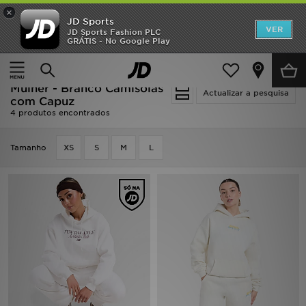
×
JD Sports
INÍCIO
VER
JD Sports Fashion PLC
GRÁTIS - No Google Play
Página principal
Mulher
Roupa de Mulher
Promoções
Camisolas com Capuz
NOVIDADES
Mulher - Branco Camisolas
Actualizar a pesquisa
com Capuz
4 produtos encontrados
HOMEM
Tamanho
MULHER
XS
S
M
L
CRIANÇA
ESTILO
DESPORTO
FUTEBOL JD
VER MARCAS