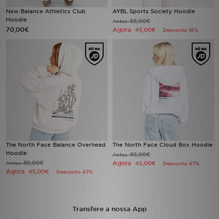
New Balance Athletics Club
AYBL Sports Society Hoodie
Hoodie
55,00€
LOCALIZADOR DE LOJAS
Antes
70,00€
Agora
45,00€
Desconto 18%
MENSAGENS
MY JD
BLOG
SUBSCREVE
ESTADO DO TEU PEDIDO
The North Face Balance Overhead
The North Face Cloud Box Hoodie
Hoodie
85,00€
Antes
ATENÇÃO AO CLIENTE
85,00€
Agora
Antes
45,00€
Desconto 47%
Agora
45,00€
Desconto 47%
FAZ DOWNLOAD DA APP
TRABALHA CONNOSCO
Transfere a nossa App