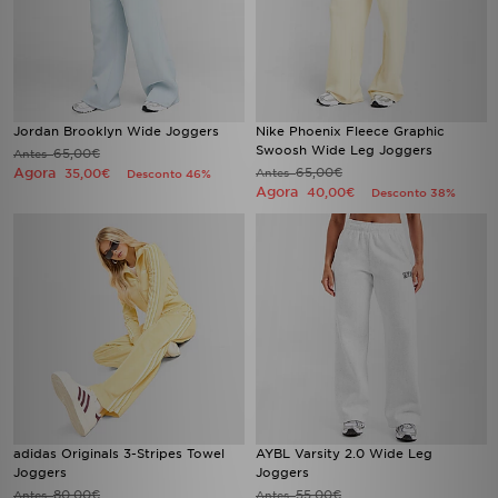
Jordan Brooklyn Wide Joggers
Nike Phoenix Fleece Graphic
Swoosh Wide Leg Joggers
65,00€
Antes
Agora
65,00€
35,00€
Antes
Desconto 46%
Agora
40,00€
Desconto 38%
adidas Originals 3-Stripes Towel
AYBL Varsity 2.0 Wide Leg
Joggers
Joggers
80,00€
55,00€
Antes
Antes