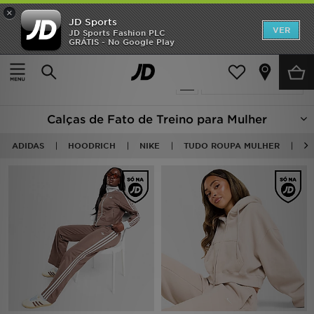
×
JD Sports
INÍCIO
VER
JD Sports Fashion PLC
GRÁTIS - No Google Play
Página principal
Mulher
Roupa de Mulher
Calças Desportivas
Promoções
68 produtos encontrados
Actualizar a pesquisa
NOVIDADES
Calças de Fato de Treino para Mulher
HOMEM
ADIDAS
HOODRICH
NIKE
TUDO ROUPA MULHER
FA
MULHER
CRIANÇA
ESTILO
DESPORTO
FUTEBOL JD
VER MARCAS