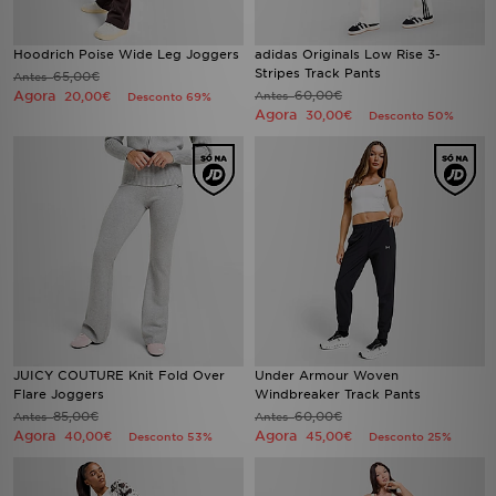
Hoodrich Poise Wide Leg Joggers
adidas Originals Low Rise 3-
Stripes Track Pants
65,00€
Antes
Agora
60,00€
20,00€
Antes
Desconto 69%
Agora
30,00€
Desconto 50%
JUICY COUTURE Knit Fold Over
Under Armour Woven
Flare Joggers
Windbreaker Track Pants
85,00€
60,00€
Antes
Antes
Agora
Agora
40,00€
45,00€
Desconto 53%
Desconto 25%