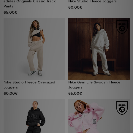
adidas Originals Classic Track
Nike Studio Fleece Joggers
Pants
60,00€
65,00€
LOCALIZADOR DE LOJAS
MENSAGENS
MY JD
BLOG
SUBSCREVE
ESTADO DO TEU PEDIDO
Nike Studio Fleece Oversized
Nike Gym Life Swoosh Fleece
Joggers
Joggers
60,00€
65,00€
ATENÇÃO AO CLIENTE
FAZ DOWNLOAD DA APP
TRABALHA CONNOSCO