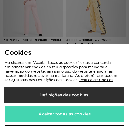
Ed Hardy Thorns Diamante Velour
adidas Originals Oversized
Joggers
Firebird Track Pants
55,00€
70,00€
Antes
Cookies
Antes
Agora
Agora
40,00€
40,00€
Desconto 27%
Desconto 43%
Ao clicares em "Aceitar todas as cookies" estás a concordar
em armazenar cookies no teu dispositivo para melhorar a
navegação do website, analisar o uso do website e apoiar as
nossas medidas relativas ao marketing. As preferências podem
ser ajustadas nas Definições das Cookies.
Política de Cookies
Definições das cookies
Aceitar todas as cookies
adidas Originals Classic Track
Jordan Graphic Wide Joggers
Pants