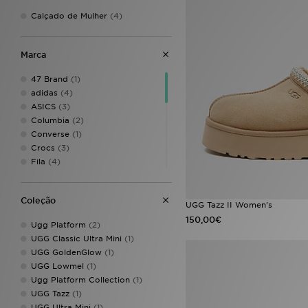
Calçado de Mulher
(4)
Marca
47 Brand
(1)
adidas
(4)
ASICS
(3)
Columbia
(2)
Converse
(1)
Crocs
(3)
Fila
(4)
HOKA
(1)
Hoodrich
(1)
Coleção
Jordan
(1)
UGG Tazz II Women's
New Balance
(6)
150,00€
Ugg Platform
(2)
New Era
(3)
UGG Classic Ultra Mini
(1)
Nike
(7)
UGG GoldenGlow
(1)
On Running
(1)
UGG Lowmel
(1)
PUMA
(1)
Ugg Platform Collection
(1)
Salomon
(1)
UGG Tazz
(1)
The North Face
(4)
UGG Ultra Mini
(1)