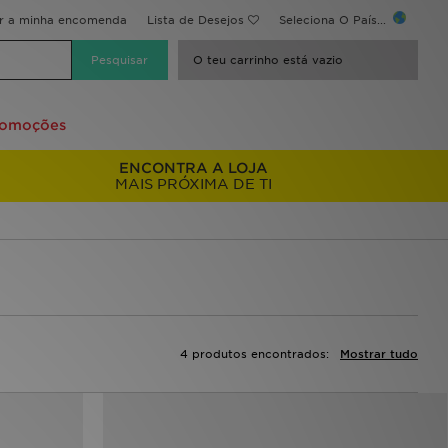
ir a minha encomenda
Lista de Desejos
Seleciona O País...
O teu carrinho está vazio
romoções
ENCONTRA A LOJA
MAIS PRÓXIMA DE TI
4 produtos encontrados:
Mostrar tudo