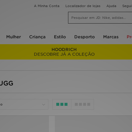
A Minha Conta
Localizador de lojas
Ajuda
Segu
Mulher
Criança
Estilo
Desporto
Marcas
P
HOODRICH
DESCOBRE JÁ A COLEÇÃO
 UGG