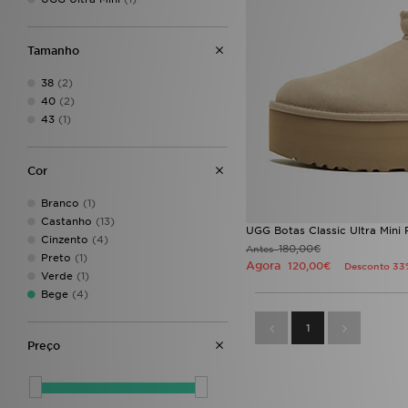
Trailberg
(1)
UGG
(4)
Under Armour
(1)
Tamanho
Unlike Humans
(2)
Vans
(1)
38
(2)
40
(2)
43
(1)
Cor
Branco
(1)
Castanho
(13)
UGG Botas Classic Ultra Mini 
Cinzento
(4)
180,00€
Antes
Preto
(1)
Agora
120,00€
Desconto 33
Verde
(1)
Bege
(4)
1
Preço