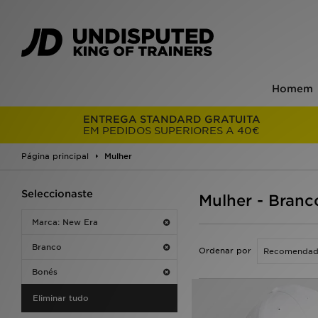
Homem
ENTREGA STANDARD GRATUITA
EM PEDIDOS SUPERIORES A 40€
Página principal
Mulher
Seleccionaste
Mulher - Bran
Marca: New Era
Branco
Ordenar por
Bonés
Eliminar tudo