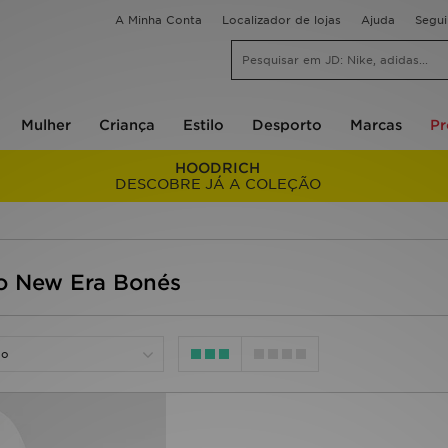
A Minha Conta
Localizador de lojas
Ajuda
Segu
Mulher
Criança
Estilo
Desporto
Marcas
P
HOODRICH
DESCOBRE JÁ A COLEÇÃO
co New Era Bonés