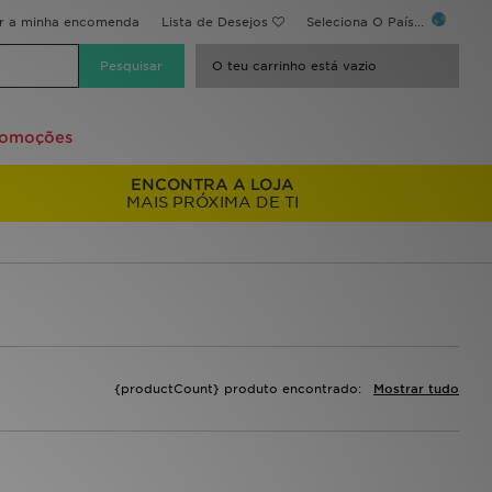
ir a minha encomenda
Lista de Desejos
Seleciona O País...
O teu carrinho está vazio
romoções
ENCONTRA A LOJA
MAIS PRÓXIMA DE TI
{productCount} produto encontrado:
Mostrar tudo