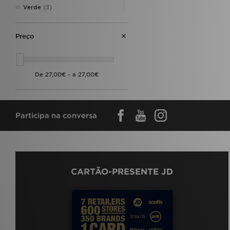
Verde
(3)
Bege
(2)
Cor-de-rosa
(2)
Preço
Crème
(8)
Or-de-laranja
(2)
Participa na conversa
CARTÃO-PRESENTE JD