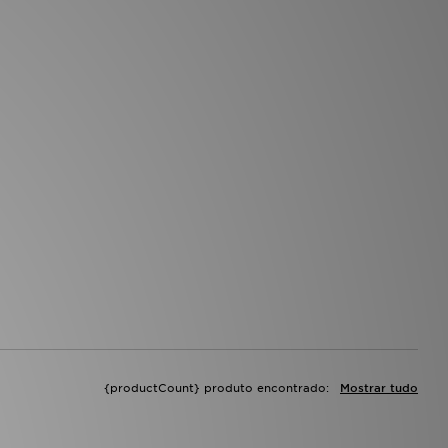
{productCount} produto encontrado:
Mostrar tudo