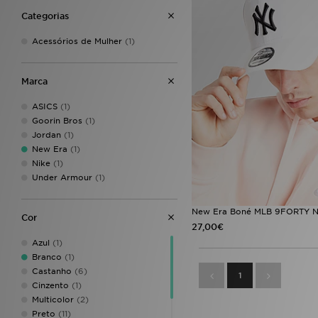
Categorias
Acessórios de Mulher
(1)
Marca
ASICS
(1)
Goorin Bros
(1)
Jordan
(1)
New Era
(1)
Nike
(1)
Under Armour
(1)
New Era Boné MLB 9FORTY N
Cor
27,00€
Azul
(1)
Branco
(1)
Castanho
(6)
1
Cinzento
(1)
Multicolor
(2)
Preto
(11)