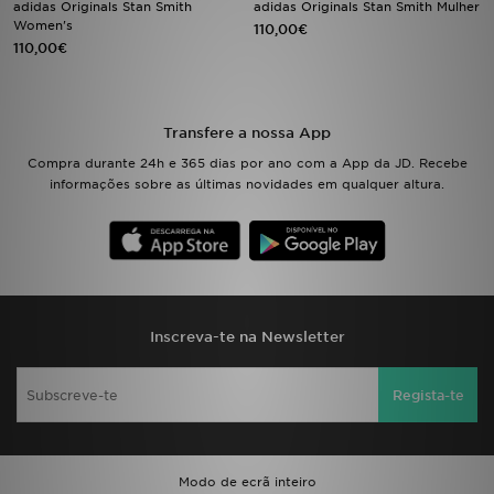
adidas Originals Stan Smith
adidas Originals Stan Smith Mulher
Women's
110,00€
110,00€
LOCALIZADOR DE LOJAS
MENSAGENS
Transfere a nossa App
MY JD
Compra durante 24h e 365 dias por ano com a App da JD. Recebe
informações sobre as últimas novidades em qualquer altura.
BLOG
SUBSCREVE
ESTADO DO TEU PEDIDO
Inscreva-te na Newsletter
ATENÇÃO AO CLIENTE
Regista-te
FAZ DOWNLOAD DA APP
TRABALHA CONNOSCO
Modo de ecrã inteiro