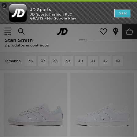
×
JD Sports
INÍCIO
VER
JD Sports Fashion PLC
GRÁTIS - No Google Play
Página principal
Mulher
Promoções
Mulher - Adidas Originals
Actualizar a pesquisa
NOVIDADES
Stan Smith
2 produtos encontrados
HOMEM
Tamanho
36
37
38
39
40
41
42
43
MULHER
CRIANÇA
ESTILO
DESPORTO
FUTEBOL JD
VER MARCAS