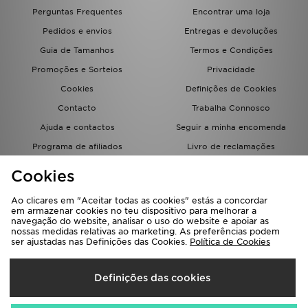
FAQs
Perguntas Frequentes
Encontrar uma loja
Pedidos e envios
Entregas e devoluções
Guia de Tamanhos
Termos e Condições
Promoções e Sorteios
Privacidade
Cookies
Definições de Cookies
Contacto
Trabalha Connosco
Ajuda e contactos
Seguir a minha encomenda
Programa de afiliados
Livro de reclamações
JD Blog
Cookies
Ao clicares em "Aceitar todas as cookies" estás a concordar
em armazenar cookies no teu dispositivo para melhorar a
navegação do website, analisar o uso do website e apoiar as
nossas medidas relativas ao marketing. As preferências podem
ser ajustadas nas Definições das Cookies.
Política de Cookies
Seleciona O País
Definições das cookies
Portugal