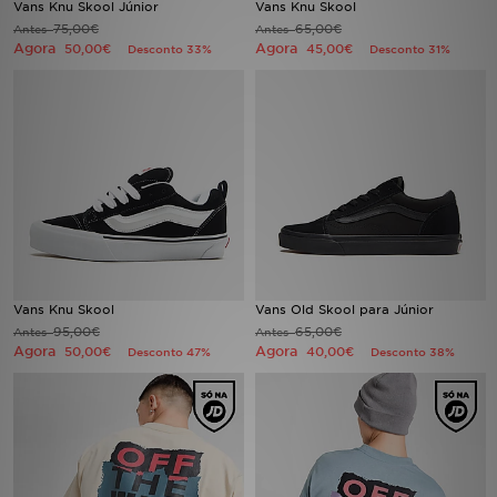
Vans Knu Skool Júnior
Vans Knu Skool
75,00€
65,00€
Antes
Antes
Agora
Agora
LOCALIZADOR DE LOJAS
50,00€
45,00€
Desconto 33%
Desconto 31%
MENSAGENS
MY JD
BLOG
SUBSCREVE
ESTADO DO TEU PEDIDO
Vans Knu Skool
Vans Old Skool para Júnior
95,00€
65,00€
Antes
Antes
Agora
Agora
50,00€
40,00€
Desconto 47%
Desconto 38%
ATENÇÃO AO CLIENTE
FAZ DOWNLOAD DA APP
TRABALHA CONNOSCO