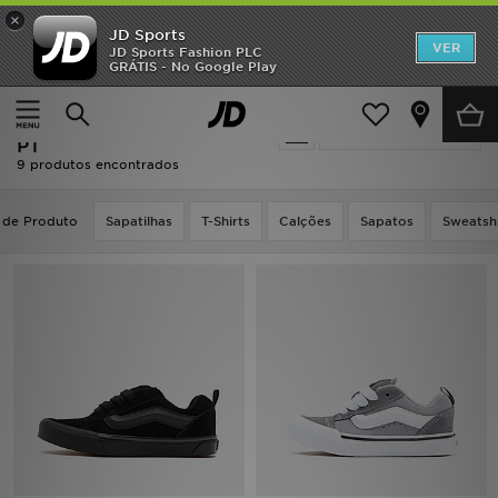
×
JD Sports
INÍCIO
VER
JD Sports Fashion PLC
GRÁTIS - No Google Play
Página principal
Oferta | Vans Black Friday PT
Promoções
Oferta | Vans Black Friday
Actualizar a pesquisa
NOVIDADES
PT
9 produtos encontrados
HOMEM
 de Produto
Sapatilhas
T-Shirts
Calções
Sapatos
Sweatshi
MULHER
CRIANÇA
ESTILO
DESPORTO
FUTEBOL JD
VER MARCAS