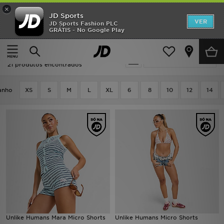
×
JD Sports
INÍCIO
VER
JD Sports Fashion PLC
GRÁTIS - No Google Play
Página principal
Unlike Humans Calções
Promoções
Unlike Humans Calções
Actualizar a pesquisa
NOVIDADES
21 produtos encontrados
HOMEM
anho
XS
S
M
L
XL
6
8
10
12
14
MULHER
CRIANÇA
ESTILO
DESPORTO
FUTEBOL JD
Unlike Humans Mara Micro Shorts
Unlike Humans Micro Shorts
VER MARCAS