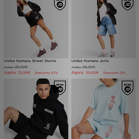
Unlike Humans Street Shorts
Unlike Humans Jorts
35,00€
38,00€
Antes
Antes
Agora
Agora
15,00€
30,00€
Desconto 57%
Desconto 21%