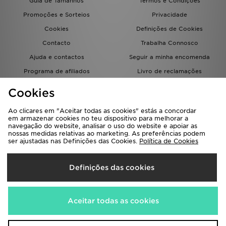
Guia de Tamanhos
Termos e Condições
Promoções e Sorteios
Privacidade
Cookies
Definições de Cookies
Contacto
Trabalha Connosco
Ajuda e contactos
Seguir a minha encomenda
Programa de afiliados
Livro de reclamações
JD Blog
Cookies
Ao clicares em "Aceitar todas as cookies" estás a concordar
em armazenar cookies no teu dispositivo para melhorar a
navegação do website, analisar o uso do website e apoiar as
nossas medidas relativas ao marketing. As preferências podem
ser ajustadas nas Definições das Cookies.
Política de Cookies
Seleciona O País
Definições das cookies
Portugal
Aceitamos os seguintes métodos de pagamento
Aceitar todas as cookies