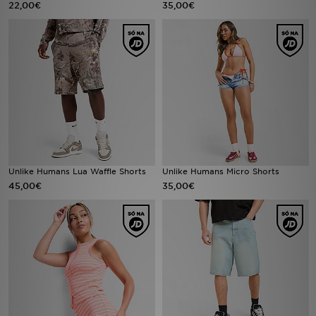
22,00€
35,00€
LOCALIZADOR DE LOJAS
MENSAGENS
MY JD
BLOG
SUBSCREVE
Unlike Humans Lua Waffle Shorts
Unlike Humans Micro Shorts
45,00€
35,00€
ESTADO DO TEU PEDIDO
ATENÇÃO AO CLIENTE
FAZ DOWNLOAD DA APP
TRABALHA CONNOSCO