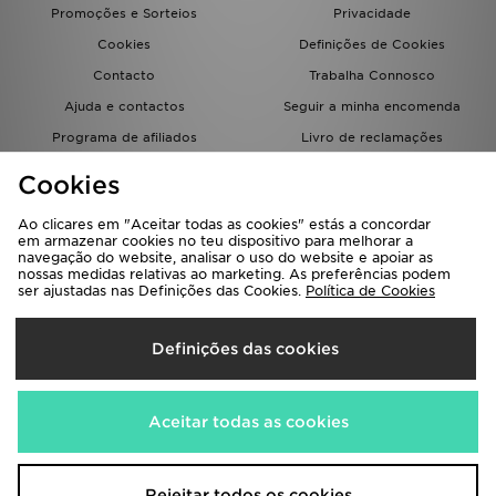
Promoções e Sorteios
Privacidade
Cookies
Definições de Cookies
Contacto
Trabalha Connosco
Ajuda e contactos
Seguir a minha encomenda
Programa de afiliados
Livro de reclamações
JD Blog
Cookies
Ao clicares em "Aceitar todas as cookies" estás a concordar
em armazenar cookies no teu dispositivo para melhorar a
navegação do website, analisar o uso do website e apoiar as
nossas medidas relativas ao marketing. As preferências podem
ser ajustadas nas Definições das Cookies.
Política de Cookies
Seleciona O País
Definições das cookies
Portugal
Aceitamos os seguintes métodos de pagamento
Aceitar todas as cookies
Visita a nossa página corporativa em
www.jdplc.com
Rejeitar todos os cookies