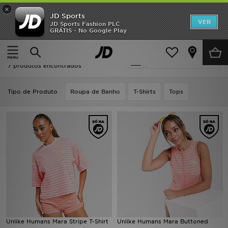
×
JD Sports
INÍCIO
VER
JD Sports Fashion PLC
GRÁTIS - No Google Play
Página principal
Cor-de-rosa Unlike Humans
Promoções
Cor-de-rosa Unlike Humans
Actualizar a pesquisa
NOVIDADES
7 produtos encontrados
HOMEM
Tipo de Produto
Roupa de Banho
T-Shirts
Tops
MULHER
CRIANÇA
ESTILO
DESPORTO
FUTEBOL JD
Unlike Humans Mara Stripe T-Shirt
Unlike Humans Mara Buttoned
VER MARCAS