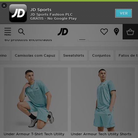
×
JD Sports
INÍCIO
VER
JD Sports Fashion PLC
GRÁTIS - No Google Play
Página principal
Azul Under Armour
Promoções
Azul Under Armour
Actualizar a pesquisa
NOVIDADES
60 produtos encontrados
HOMEM
eino
Camisolas com Capuz
Sweatshirts
Conjuntos
Fatos de t
MULHER
CRIANÇA
ESTILO
DESPORTO
FUTEBOL JD
Under Armour T-Shirt Tech Utility
Under Armour Tech Utility Shorts
VER MARCAS