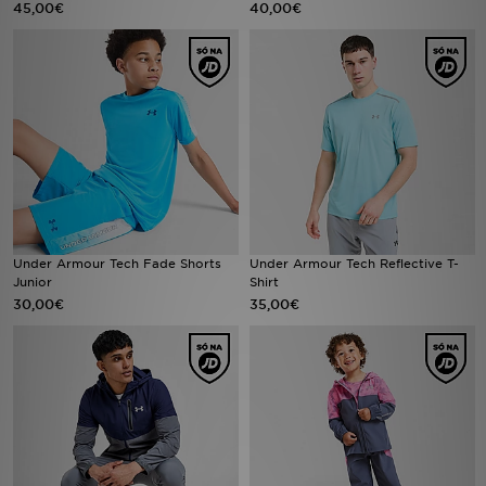
45,00€
40,00€
LOCALIZADOR DE LOJAS
MENSAGENS
MY JD
BLOG
SUBSCREVE
Under Armour Tech Fade Shorts
Under Armour Tech Reflective T-
Junior
Shirt
ESTADO DO TEU PEDIDO
30,00€
35,00€
ATENÇÃO AO CLIENTE
FAZ DOWNLOAD DA APP
TRABALHA CONNOSCO