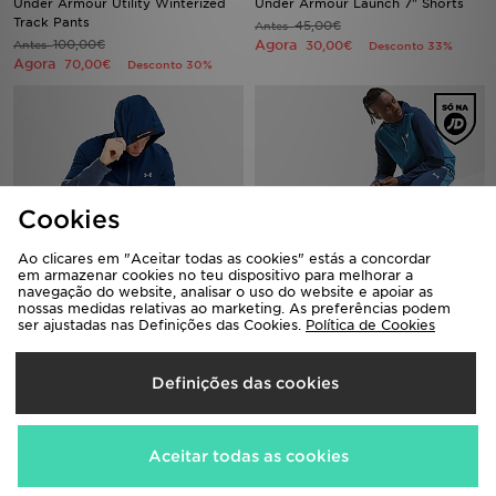
Under Armour Utility Winterized
Under Armour Launch 7" Shorts
Track Pants
45,00€
Antes
100,00€
Agora
Antes
30,00€
Desconto 33%
Agora
70,00€
Desconto 30%
Cookies
Ao clicares em "Aceitar todas as cookies" estás a concordar
em armazenar cookies no teu dispositivo para melhorar a
navegação do website, analisar o uso do website e apoiar as
nossas medidas relativas ao marketing. As preferências podem
Under Armour Utility Winter Full
ser ajustadas nas Definições das Cookies.
Under Armour Vanish Wordmark
Política de Cookies
Zip Jacket
Track Pants
110,00€
95,00€
Antes
Antes
Definições das cookies
Agora
Agora
75,00€
65,00€
Desconto 32%
Desconto 32%
Aceitar todas as cookies