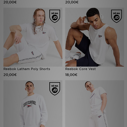
20,00€
20,00€
LOCALIZADOR DE LOJAS
MENSAGENS
MY JD
BLOG
SUBSCREVE
Reebok Latham Poly Shorts
Reebok Core Vest
20,00€
18,00€
ESTADO DO TEU PEDIDO
ATENÇÃO AO CLIENTE
FAZ DOWNLOAD DA APP
TRABALHA CONNOSCO