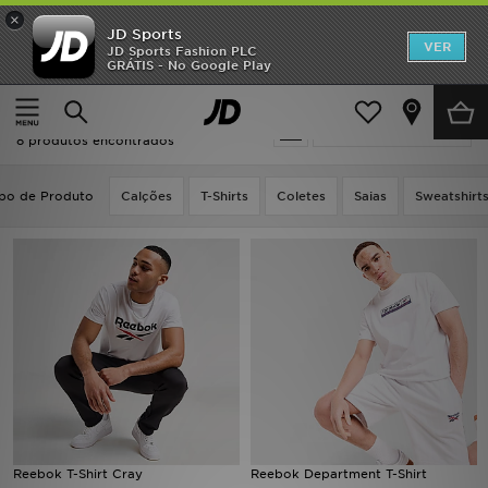
×
JD Sports
INÍCIO
VER
JD Sports Fashion PLC
GRÁTIS - No Google Play
Página principal
Branco Reebok Roupa
Promoções
Branco Reebok Roupa
Actualizar a pesquisa
NOVIDADES
8 produtos encontrados
HOMEM
ipo de Produto
Calções
T-Shirts
Coletes
Saias
Sweatshirt
MULHER
CRIANÇA
ESTILO
DESPORTO
FUTEBOL JD
Reebok T-Shirt Cray
Reebok Department T-Shirt
VER MARCAS