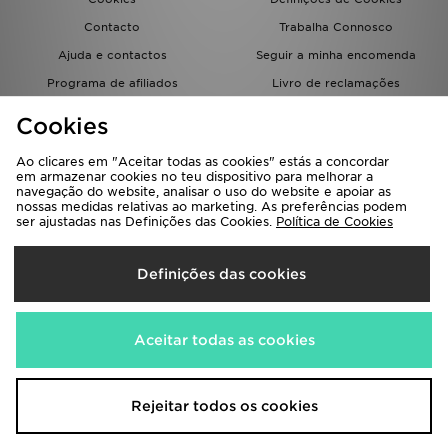
Contacto
Trabalha Connosco
Ajuda e contactos
Seguir a minha encomenda
Programa de afiliados
Livro de reclamações
JD Blog
Cookies
Ao clicares em "Aceitar todas as cookies" estás a concordar
em armazenar cookies no teu dispositivo para melhorar a
navegação do website, analisar o uso do website e apoiar as
nossas medidas relativas ao marketing. As preferências podem
ser ajustadas nas Definições das Cookies.
Política de Cookies
Seleciona O País
Definições das cookies
Portugal
Aceitamos os seguintes métodos de pagamento
Aceitar todas as cookies
Visita a nossa página corporativa em
www.jdplc.com
Rejeitar todos os cookies
Copyright © 2026 JD Sports Todos os direitos reservados.