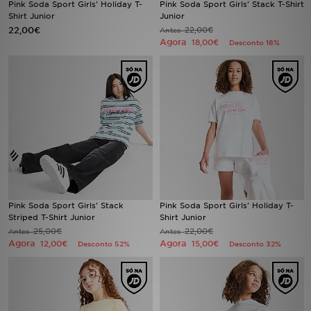
Pink Soda Sport Girls' Holiday T-
Pink Soda Sport Girls' Stack T-Shirt
Shirt Junior
Junior
22,00€
22,00€
LOCALIZADOR DE LOJAS
Antes
Agora
18,00€
Desconto 18%
MENSAGENS
MY JD
BLOG
SUBSCREVE
ESTADO DO TEU PEDIDO
Pink Soda Sport Girls' Stack
Pink Soda Sport Girls' Holiday T-
Striped T-Shirt Junior
Shirt Junior
ATENÇÃO AO CLIENTE
25,00€
22,00€
Antes
Antes
Agora
Agora
12,00€
15,00€
Desconto 52%
Desconto 32%
FAZ DOWNLOAD DA APP
TRABALHA CONNOSCO