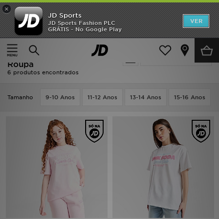
×
JD Sports
INÍCIO
VER
JD Sports Fashion PLC
GRÁTIS - No Google Play
Página principal
Pink Soda Sport T-Shirts - Roupa
Promoções
Pink Soda Sport T-Shirts -
Actualizar a pesquisa
NOVIDADES
Roupa
6 produtos encontrados
HOMEM
Tamanho
9-10 Anos
11-12 Anos
13-14 Anos
15-16 Anos
MULHER
CRIANÇA
ESTILO
DESPORTO
FUTEBOL JD
VER MARCAS