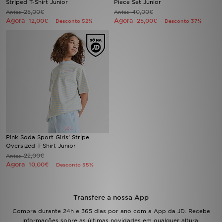
Striped T-Shirt Junior
Piece Set Junior
25,00€
40,00€
Antes
Antes
Agora
Agora
12,00€
25,00€
Desconto 52%
Desconto 37%
LOCALIZADOR DE LOJAS
MENSAGENS
MY JD
BLOG
SUBSCREVE
ESTADO DO TEU PEDIDO
Pink Soda Sport Girls' Stripe
Oversized T-Shirt Junior
22,00€
Antes
ATENÇÃO AO CLIENTE
Agora
10,00€
Desconto 55%
FAZ DOWNLOAD DA APP
Transfere a nossa App
TRABALHA CONNOSCO
Compra durante 24h e 365 dias por ano com a App da JD. Recebe
informações sobre as últimas novidades em qualquer altura.