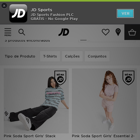
×
JD Sports
INÍCIO
VER
JD Sports Fashion PLC
GRÁTIS - No Google Play
Página principal
Azul Pink Soda Sport
Promoções
Azul Pink Soda Sport
Actualizar a pesquisa
NOVIDADES
3 produtos encontrados
HOMEM
Tipo de Produto
T-Shirts
Calções
Conjuntos
MULHER
CRIANÇA
ESTILO
DESPORTO
FUTEBOL JD
Pink Soda Sport Girls' Stack
Pink Soda Sport Girls' Essential 2-
VER MARCAS