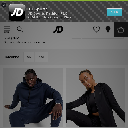
×
JD Sports
INÍCIO
VER
JD Sports Fashion PLC
GRÁTIS - No Google Play
Página principal
On Running Camisolas Com Capuz
Promoções
On Running Camisolas Com
Actualizar a pesquisa
NOVIDADES
Capuz
2 produtos encontrados
HOMEM
Tamanho
XS
XXL
MULHER
CRIANÇA
ESTILO
DESPORTO
FUTEBOL JD
VER MARCAS