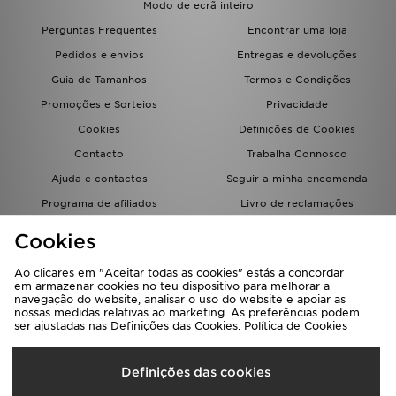
Modo de ecrã inteiro
FAQs
Perguntas Frequentes
Encontrar uma loja
Pedidos e envios
Entregas e devoluções
Guia de Tamanhos
Termos e Condições
Promoções e Sorteios
Privacidade
Cookies
Definições de Cookies
Contacto
Trabalha Connosco
Ajuda e contactos
Seguir a minha encomenda
Programa de afiliados
Livro de reclamações
JD Blog
Cookies
Ao clicares em "Aceitar todas as cookies" estás a concordar
em armazenar cookies no teu dispositivo para melhorar a
navegação do website, analisar o uso do website e apoiar as
nossas medidas relativas ao marketing. As preferências podem
ser ajustadas nas Definições das Cookies.
Política de Cookies
Seleciona O País
Definições das cookies
Portugal