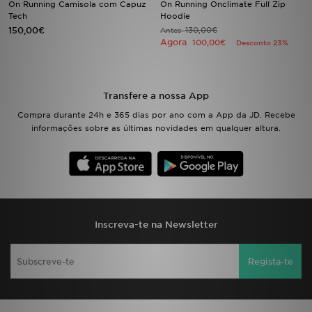
On Running Camisola com Capuz
On Running Onclimate Full Zip
Tech
Hoodie
150,00€
130,00€
LOCALIZADOR DE LOJAS
Antes
Agora
100,00€
Desconto 23%
MENSAGENS
MY JD
Transfere a nossa App
Compra durante 24h e 365 dias por ano com a App da JD. Recebe
BLOG
informações sobre as últimas novidades em qualquer altura.
SUBSCREVE
ESTADO DO TEU PEDIDO
ATENÇÃO AO CLIENTE
Inscreva-te na Newsletter
FAZ DOWNLOAD DA APP
Regista-te
TRABALHA CONNOSCO