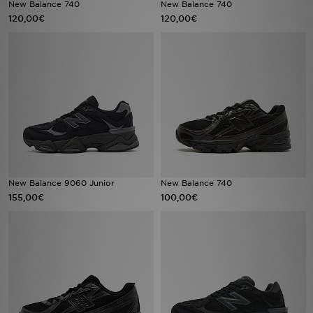
New Balance 740
New Balance 740
120,00€
120,00€
LOCALIZADOR DE LOJAS
MENSAGENS
MY JD
BLOG
SUBSCREVE
New Balance 9060 Junior
New Balance 740
ESTADO DO TEU PEDIDO
155,00€
100,00€
ATENÇÃO AO CLIENTE
FAZ DOWNLOAD DA APP
TRABALHA CONNOSCO