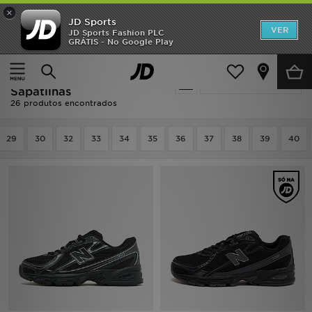
×
JD Sports
INÍCIO
VER
JD Sports Fashion PLC
GRÁTIS - No Google Play
Página principal
Preto New Balance Sapatilhas
Promoções
Preto New Balance
Actualizar a pesquisa
NOVIDADES
Sapatilhas
26 produtos encontrados
HOMEM
29
30
32
33
34
35
36
37
38
39
40
MULHER
CRIANÇA
ESTILO
DESPORTO
FUTEBOL JD
VER MARCAS