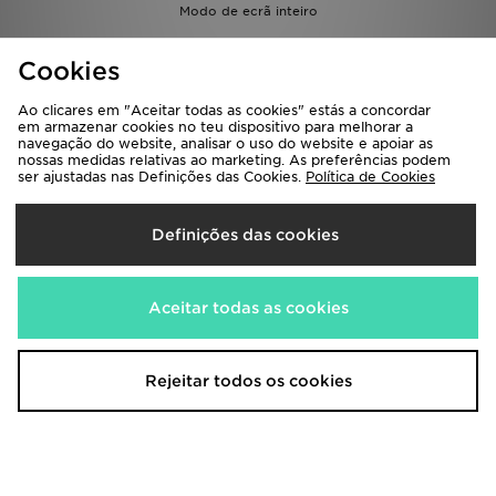
Modo de ecrã inteiro
Perguntas Frequentes
Encontrar uma loja
Cookies
Pedidos e envios
Entregas e devoluções
Guia de Tamanhos
Termos e Condições
Ao clicares em "Aceitar todas as cookies" estás a concordar
em armazenar cookies no teu dispositivo para melhorar a
Promoções e Sorteios
Privacidade
navegação do website, analisar o uso do website e apoiar as
nossas medidas relativas ao marketing. As preferências podem
Cookies
Definições de Cookies
ser ajustadas nas Definições das Cookies.
Política de Cookies
Contacto
Trabalha Connosco
Ajuda e contactos
Seguir a minha encomenda
Definições das cookies
Programa de afiliados
Livro de reclamações
JD Blog
Aceitar todas as cookies
Rejeitar todos os cookies
Seleciona O País
Portugal