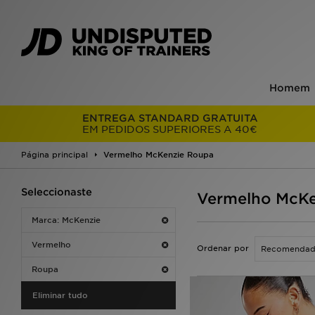
Homem
ENTREGA STANDARD GRATUITA
EM PEDIDOS SUPERIORES A 40€
Página principal
Vermelho McKenzie Roupa
Seleccionaste
Vermelho McKe
Marca: McKenzie
Vermelho
Ordenar por
Roupa
Eliminar tudo