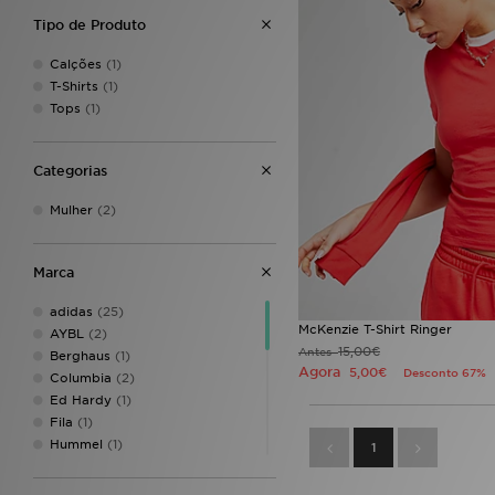
Tipo de Produto
Calções
(1)
T-Shirts
(1)
Tops
(1)
Categorias
Mulher
(2)
Marca
adidas
(25)
McKenzie T-Shirt Ringer
AYBL
(2)
15,00€
Antes
Berghaus
(1)
Agora
5,00€
Desconto 67%
Columbia
(2)
Ed Hardy
(1)
Fila
(1)
Hummel
(1)
1
Jordan
(7)
JUICY COUTURE
(1)