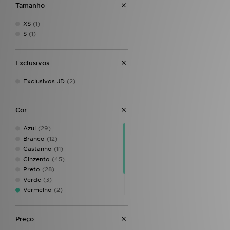
Tamanho
Lacoste
(1)
Macron
(1)
XS
(1)
McKenzie
(2)
S
(1)
Napapijri
(1)
New Balance
(7)
New Era
(1)
Exclusivos
Nike
(23)
PUMA
(5)
Exclusivos JD
(2)
Rascal
(1)
Score Draw
(1)
Cor
Under Armour
(8)
Unlike Humans
(3)
Azul
(29)
Zavetti Canada
(1)
Branco
(12)
Castanho
(11)
Cinzento
(45)
Preto
(28)
Verde
(3)
Vermelho
(2)
Bege
(2)
Cor-de-rosa
(3)
Preço
Crème
(4)