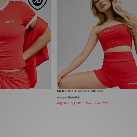
McKenzie Calções Ribbed
18,00€
Antes
Agora
5,00€
Desconto 72%