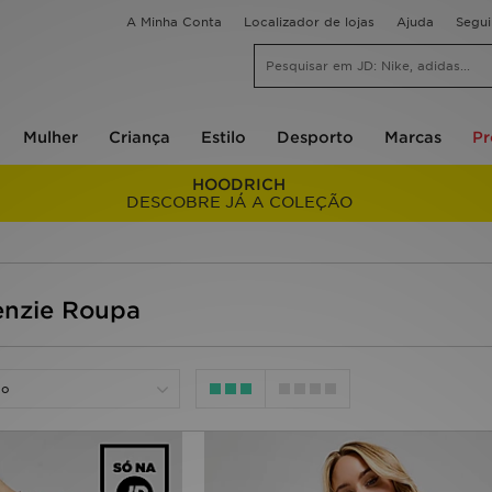
A Minha Conta
Localizador de lojas
Ajuda
Segu
Mulher
Criança
Estilo
Desporto
Marcas
P
HOODRICH
DESCOBRE JÁ A COLEÇÃO
nzie Roupa