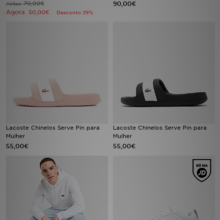
70,00€
90,00€
Antes
Agora
50,00€
Desconto 29%
LOCALIZADOR DE LOJAS
MENSAGENS
MY JD
BLOG
SUBSCREVE
Lacoste Chinelos Serve Pin para
Lacoste Chinelos Serve Pin para
ESTADO DO TEU PEDIDO
Mulher
Mulher
55,00€
55,00€
ATENÇÃO AO CLIENTE
FAZ DOWNLOAD DA APP
TRABALHA CONNOSCO