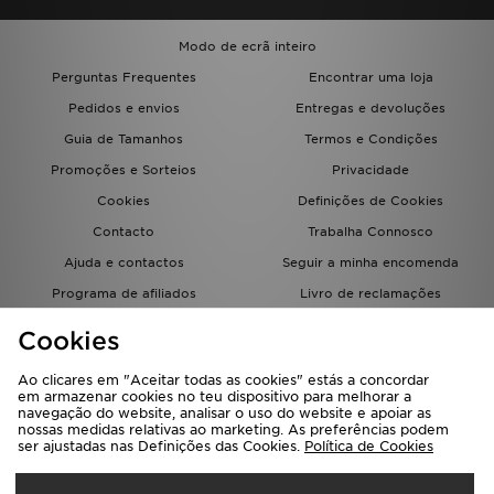
Modo de ecrã inteiro
Perguntas Frequentes
Encontrar uma loja
Pedidos e envios
Entregas e devoluções
Guia de Tamanhos
Termos e Condições
Promoções e Sorteios
Privacidade
Cookies
Definições de Cookies
Contacto
Trabalha Connosco
Ajuda e contactos
Seguir a minha encomenda
Programa de afiliados
Livro de reclamações
JD Blog
Cookies
Ao clicares em "Aceitar todas as cookies" estás a concordar
em armazenar cookies no teu dispositivo para melhorar a
navegação do website, analisar o uso do website e apoiar as
nossas medidas relativas ao marketing. As preferências podem
ser ajustadas nas Definições das Cookies.
Política de Cookies
Seleciona O País