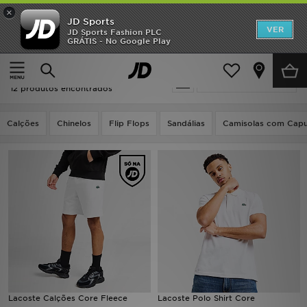
×
JD Sports
INÍCIO
VER
JD Sports Fashion PLC
GRÁTIS - No Google Play
Página principal
Lacoste Black Friday PT
Promoções
Lacoste Black Friday PT
Actualizar a pesquisa
NOVIDADES
12 produtos encontrados
HOMEM
Calções
Chinelos
Flip Flops
Sandálias
Camisolas com Cap
MULHER
CRIANÇA
ESTILO
DESPORTO
FUTEBOL JD
Lacoste Calções Core Fleece
Lacoste Polo Shirt Core
VER MARCAS