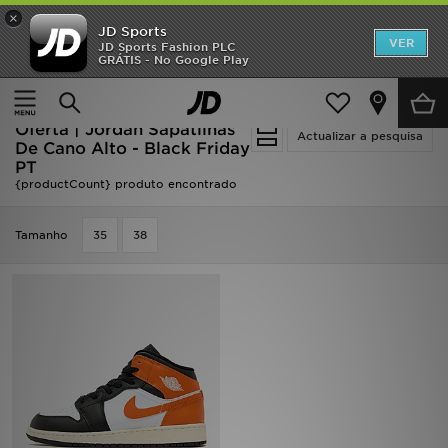
×
JD Sports
INÍCIO
VER
JD Sports Fashion PLC
GRÁTIS - No Google Play
Página principal
Promoções
Oferta | Jordan Sapatilhas De Cano Alto - Black Friday PT
NOVIDADES
Oferta | Jordan Sapatilhas
Actualizar a pesquisa
De Cano Alto - Black Friday
PT
HOMEM
{productCount} produto encontrado
MULHER
Tamanho
35
38
CRIANÇA
ESTILO
DESPORTO
FUTEBOL JD
VER MARCAS