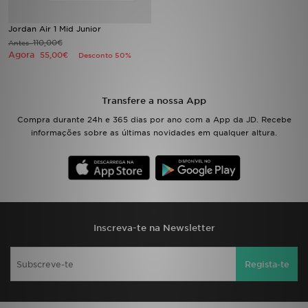
Jordan Air 1 Mid Junior
LOCALIZADOR DE LOJAS
110,00€
Antes
Agora
55,00€
Desconto 50%
MENSAGENS
MY JD
Transfere a nossa App
Compra durante 24h e 365 dias por ano com a App da JD. Recebe
BLOG
informações sobre as últimas novidades em qualquer altura.
SUBSCREVE
ESTADO DO TEU PEDIDO
ATENÇÃO AO CLIENTE
Inscreva-te na Newsletter
FAZ DOWNLOAD DA APP
Regista-te
TRABALHA CONNOSCO