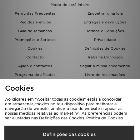
FAQs
Modo de ecrã inteiro
Perguntas Frequentes
Encontrar uma loja
Pedidos e envios
Entregas e devoluções
Guia de Tamanhos
Termos e Condições
Promoções e Sorteios
Privacidade
Cookies
Definições de Cookies
Contacto
Trabalha Connosco
Ajuda e contactos
Seguir a minha encomenda
Programa de afiliados
Livro de reclamações
JD Blog
Cookies
Ao clicares em "Aceitar todas as cookies" estás a concordar
em armazenar cookies no teu dispositivo para melhorar a
navegação do website, analisar o uso do website e apoiar as
nossas medidas relativas ao marketing. As preferências podem
ser ajustadas nas Definições das Cookies.
Política de Cookies
Seleciona O País
Definições das cookies
Portugal