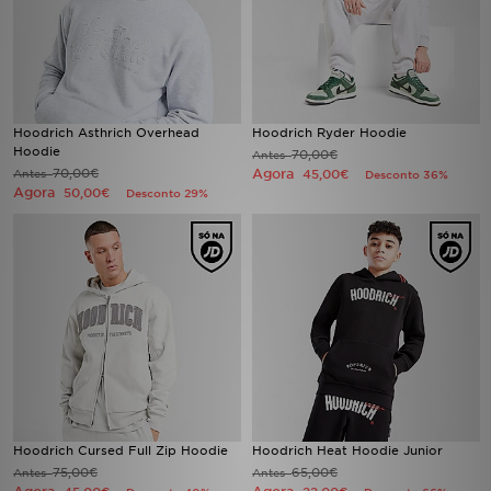
FAQs
Hoodrich Asthrich Overhead
Hoodrich Ryder Hoodie
Hoodie
70,00€
Antes
70,00€
Agora
Antes
45,00€
Desconto 36%
Agora
50,00€
Desconto 29%
Hoodrich Cursed Full Zip Hoodie
Hoodrich Heat Hoodie Junior
75,00€
65,00€
Antes
Antes