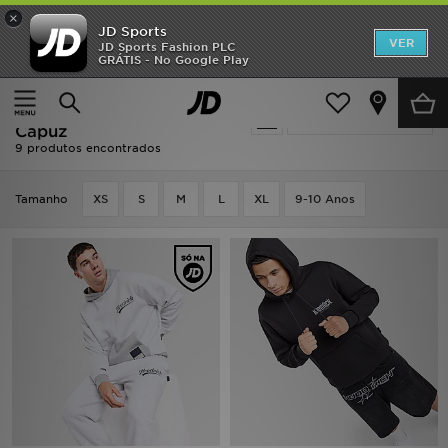
×
JD Sports
INÍCIO
VER
JD Sports Fashion PLC
GRÁTIS - No Google Play
Página principal
Hoodrich Camisolas Com Capuz
Promoções
Hoodrich Camisolas Com
Actualizar a pesquisa
NOVIDADES
Capuz
9 produtos encontrados
HOMEM
Tamanho
XS
S
M
L
XL
9-10 Anos
MULHER
CRIANÇA
ESTILO
DESPORTO
FUTEBOL JD
VER MARCAS