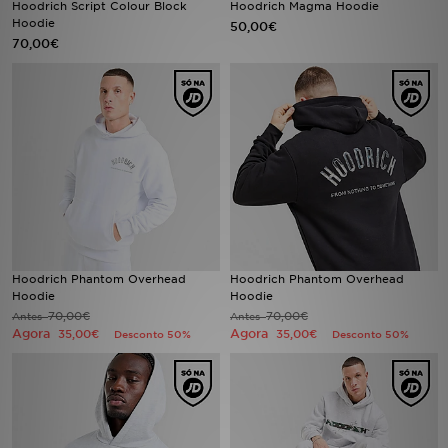
Hoodrich Script Colour Block
Hoodrich Magma Hoodie
Hoodie
50,00€
70,00€
LOCALIZADOR DE LOJAS
MENSAGENS
MY JD
BLOG
SUBSCREVE
ESTADO DO TEU PEDIDO
Hoodrich Phantom Overhead
Hoodrich Phantom Overhead
Hoodie
Hoodie
70,00€
70,00€
Antes
Antes
ATENÇÃO AO CLIENTE
Agora
Agora
35,00€
35,00€
Desconto 50%
Desconto 50%
FAZ DOWNLOAD DA APP
TRABALHA CONNOSCO