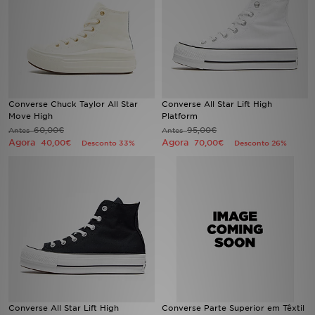
LOCALIZADOR DE LOJAS
MENSAGENS
MY JD
Converse Chuck Taylor All Star
Converse All Star Lift High
Move High
Platform
BLOG
60,00€
95,00€
Antes
Antes
Agora
Agora
40,00€
70,00€
Desconto 33%
Desconto 26%
SUBSCREVE
ESTADO DO TEU PEDIDO
ATENÇÃO AO CLIENTE
FAZ DOWNLOAD DA APP
TRABALHA CONNOSCO
Converse All Star Lift High
Converse Parte Superior em Têxtil