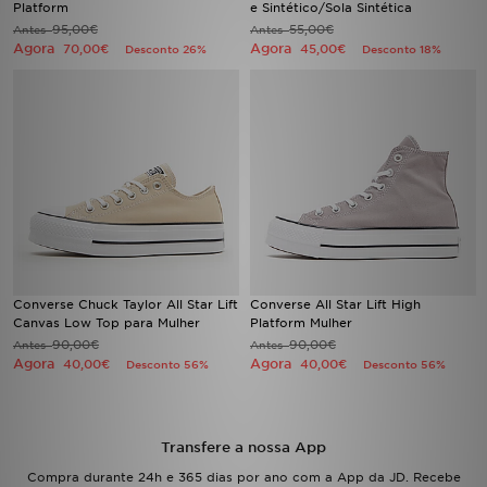
Platform
e Sintético/Sola Sintética
FAQs
95,00€
55,00€
Antes
Antes
Agora
Agora
70,00€
45,00€
Desconto 26%
Desconto 18%
Converse Chuck Taylor All Star Lift
Converse All Star Lift High
Canvas Low Top para Mulher
Platform Mulher
90,00€
90,00€
Antes
Antes
Agora
Agora
40,00€
40,00€
Desconto 56%
Desconto 56%
Transfere a nossa App
Compra durante 24h e 365 dias por ano com a App da JD. Recebe