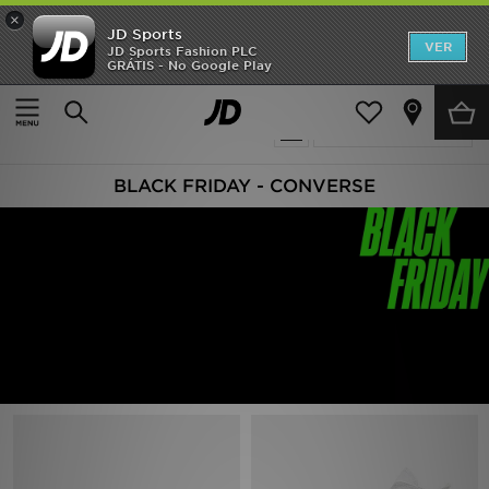
×
JD Sports
INÍCIO
VER
JD Sports Fashion PLC
GRÁTIS - No Google Play
Página principal
Oferta | Converse Black Friday PT
Promoções
6 produtos encontrados
Actualizar a pesquisa
NOVIDADES
BLACK FRIDAY - CONVERSE
HOMEM
MULHER
CRIANÇA
ESTILO
DESPORTO
FUTEBOL JD
VER MARCAS