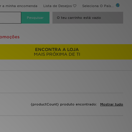
ir a minha encomenda
Lista de Desejos
Seleciona O País...
O teu carrinho está vazio
romoções
ENCONTRA A LOJA
MAIS PRÓXIMA DE TI
{productCount} produto encontrado:
Mostrar tudo