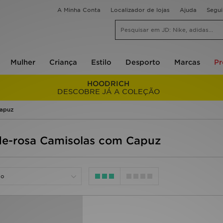
A Minha Conta
Localizador de lojas
Ajuda
Segu
Mulher
Criança
Estilo
Desporto
Marcas
P
HOODRICH
DESCOBRE JÁ A COLEÇÃO
apuz
e-rosa Camisolas com Capuz