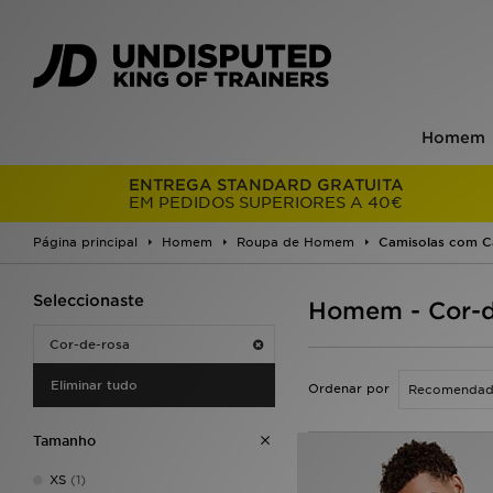
Homem
ENTREGA STANDARD GRATUITA
EM PEDIDOS SUPERIORES A 40€
Página principal
Homem
Roupa de Homem
Camisolas com C
Seleccionaste
Homem - Cor-d
Cor-de-rosa
Eliminar tudo
Ordenar por
Tamanho
XS
(1)