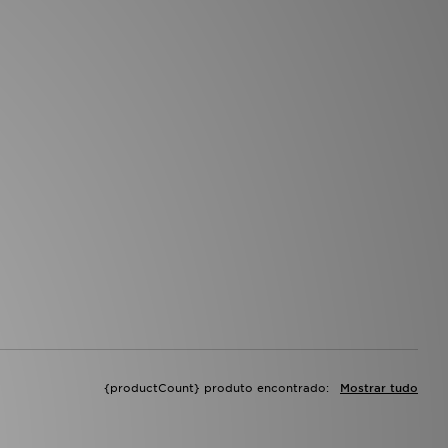
{productCount} produto encontrado:
Mostrar tudo