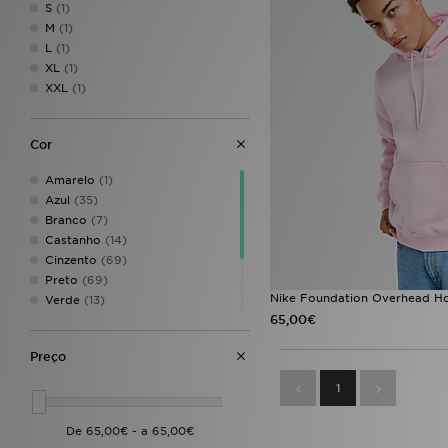
S
(1)
M
(1)
L
(1)
XL
(1)
XXL
(1)
Cor
Amarelo
(1)
Azul
(35)
Branco
(7)
Castanho
(14)
Cinzento
(69)
Preto
(69)
Nike Foundation Overhead H
Verde
(13)
65,00€
Vermelho
(3)
Bege
(4)
Preço
Cor-de-rosa
(1)
Mica Green
(1)
1