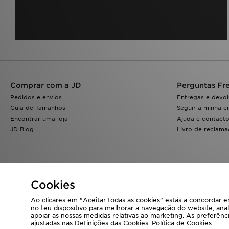
Comprar com a JD
Perguntas Fr
Pedidos e envios
Entregas e devo
Guia de Tamanhos
Seguir a minha 
Encontrar uma loja
Ajuda e contact
JD Blog
Livro de reclam
Cookies
Ao clicares em "Aceitar todas as cookies" estás a concordar
no teu dispositivo para melhorar a navegação do website, anal
Visita a nossa página corporativa em
www.jdplc.com
apoiar as nossas medidas relativas ao marketing. As preferên
ajustadas nas Definições das Cookies.
Política de Cookies
Copyright © 2026 JD Sports Todos os direitos reservados.