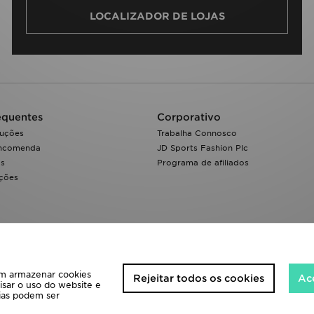
LOCALIZADOR DE LOJAS
equentes
Corporativo
luções
Trabalha Connosco
encomenda
JD Sports Fashion Plc
os
Programa de afiliados
ações
 em armazenar cookies
Rejeitar todos os cookies
Ace
isar o uso do website e
cias podem ser