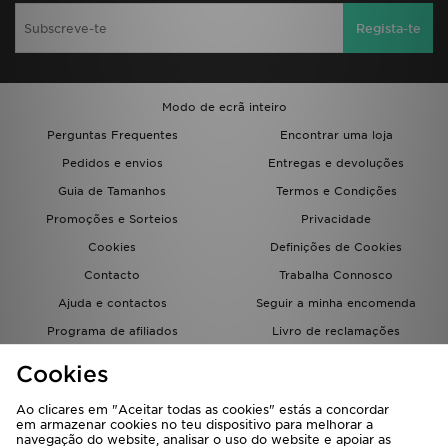
Regista-te
Modo de ecrã inteiro
Perguntas Frequentes
Encontrar uma loja
Pedidos e envios
Entregas e devoluções
Guia de Tamanhos
Termos e Condições
Promoções e Sorteios
Privacidade
Cookies
Definições de Cookies
Contacto
Trabalha Connosco
Ajuda e contactos
Seguir a minha encomenda
Programa de afiliados
Livro de reclamações
JD Blog
Cookies
Ao clicares em "Aceitar todas as cookies" estás a concordar
em armazenar cookies no teu dispositivo para melhorar a
navegação do website, analisar o uso do website e apoiar as