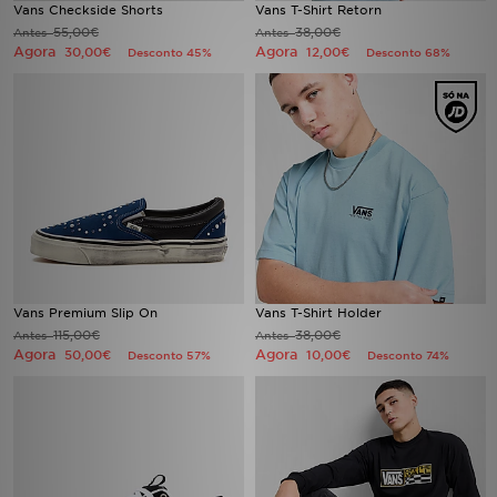
Vans Checkside Shorts
Vans T-Shirt Retorn
FAQs
55,00€
38,00€
Antes
Antes
Agora
Agora
30,00€
12,00€
Desconto 45%
Desconto 68%
Vans Premium Slip On
Vans T-Shirt Holder
115,00€
38,00€
Antes
Antes
Agora
Agora
50,00€
10,00€
Desconto 57%
Desconto 74%