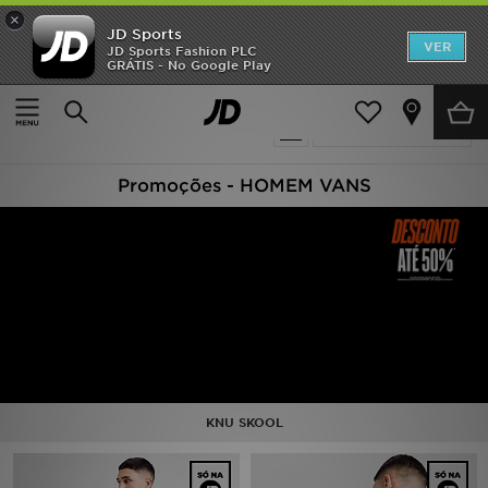
×
JD Sports
INÍCIO
VER
JD Sports Fashion PLC
GRÁTIS - No Google Play
Página principal
Homem
Promoções
8 produtos encontrados
Actualizar a pesquisa
NOVIDADES
Promoções - HOMEM VANS
HOMEM
MULHER
CRIANÇA
ESTILO
DESPORTO
KNU SKOOL
FUTEBOL JD
VER MARCAS