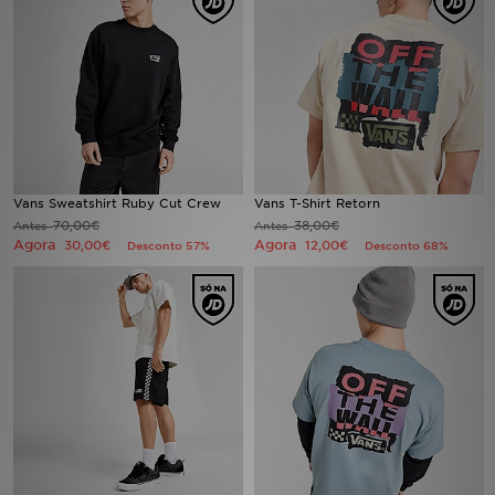
LOCALIZADOR DE LOJAS
MENSAGENS
MY JD
BLOG
Vans Sweatshirt Ruby Cut Crew
Vans T-Shirt Retorn
70,00€
38,00€
Antes
Antes
Agora
Agora
30,00€
12,00€
Desconto 57%
Desconto 68%
SUBSCREVE
ESTADO DO TEU PEDIDO
ATENÇÃO AO CLIENTE
FAZ DOWNLOAD DA APP
TRABALHA CONNOSCO