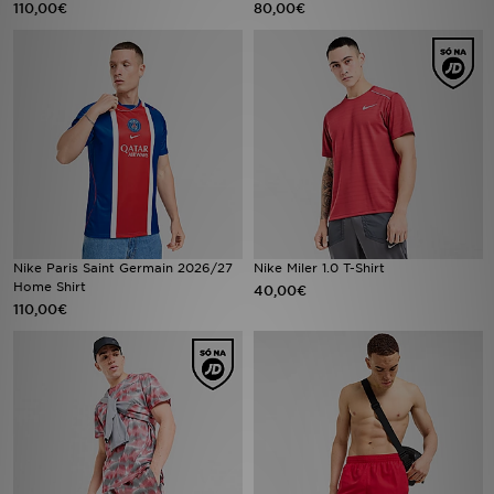
110,00€
80,00€
LOCALIZADOR DE LOJAS
MENSAGENS
MY JD
BLOG
SUBSCREVE
Nike Paris Saint Germain 2026/27
Nike Miler 1.0 T-Shirt
Home Shirt
40,00€
ESTADO DO TEU PEDIDO
110,00€
ATENÇÃO AO CLIENTE
FAZ DOWNLOAD DA APP
TRABALHA CONNOSCO