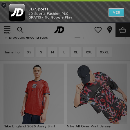
×
JD Sports
INÍCIO
VER
JD Sports Fashion PLC
GRÁTIS - No Google Play
Página principal
Homem
Promoções
Homem - Vermelho Nike
Actualizar a pesquisa
NOVIDADES
14 produtos encontrados
HOMEM
Tamanho
XS
S
M
L
XL
XXL
XXXL
MULHER
CRIANÇA
ESTILO
DESPORTO
FUTEBOL JD
Nike England 2026 Away Shirt
Nike All Over Print Jersey
VER MARCAS