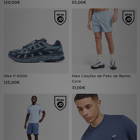
120,00€
55,00€
LOCALIZADOR DE LOJAS
MENSAGENS
MY JD
BLOG
SUBSCREVE
Nike P-6000
Nike Calções de Fato de Banho
Core
125,00€
ESTADO DO TEU PEDIDO
31,00€
ATENÇÃO AO CLIENTE
FAZ DOWNLOAD DA APP
TRABALHA CONNOSCO