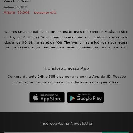
Vans Knu Skool
95,00€
Antes
Agora
50,00€
Desconto 47%
LOCALIZADOR DE LOJAS
MENSAGENS
Queres umas sapatilhas com um estilo mais old school? Estás no sitio
certo, as Vans Knu Skool para homem são um modelo rienventado
MY JD
dos anos 90, têm a estética “Off The Wall”, mas a icónica risca letaral
foi atualizada para um modelo mais acolchoado, para dar uma
sensaçao mais volumosa. Quer seja para andares de skate ou dares
BLOG
um passeio pela cidade, estes ténis oferecem-te um estilo streetwear
clássico.
SUBSCREVE
Transfere a nossa App
Compra durante 24h e 365 dias por ano com a App da JD. Recebe
ESTADO DO TEU PEDIDO
informações sobre as últimas novidades em qualquer altura.
ATENÇÃO AO CLIENTE
FAZ DOWNLOAD DA APP
TRABALHA CONNOSCO
Inscreva-te na Newsletter