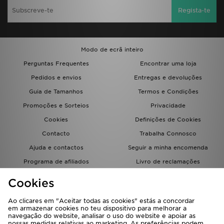
FAQs
Regista-te
Modo de ecrã inteiro
Perguntas Frequentes
Encontrar uma loja
Pedidos e envios
Entregas e devoluções
Guia de Tamanhos
Termos e Condições
Promoções e Sorteios
Privacidade
Cookies
Definições de Cookies
Contacto
Trabalha Connosco
Ajuda e contactos
Seguir a minha encomenda
Programa de afiliados
Livro de reclamações
JD Blog
Cookies
Ao clicares em "Aceitar todas as cookies" estás a concordar
em armazenar cookies no teu dispositivo para melhorar a
navegação do website, analisar o uso do website e apoiar as
nossas medidas relativas ao marketing. As preferências podem