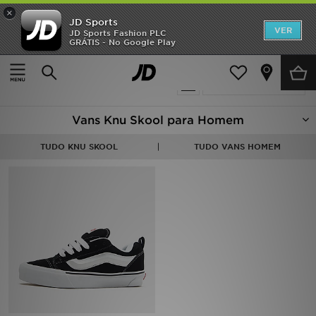
×
JD Sports
INÍCIO
VER
JD Sports Fashion PLC
GRÁTIS - No Google Play
Página principal
Homem
Promoções
{productCount} produto encontrado
Actualizar a pesquisa
NOVIDADES
Vans Knu Skool para Homem
HOMEM
TUDO KNU SKOOL
TUDO VANS HOMEM
MULHER
CRIANÇA
ESTILO
DESPORTO
FUTEBOL JD
VER MARCAS