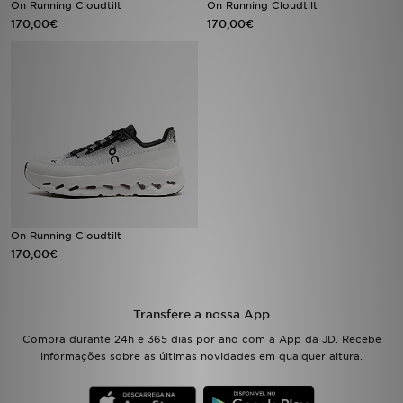
On Running Cloudtilt
On Running Cloudtilt
170,00€
170,00€
LOCALIZADOR DE LOJAS
MENSAGENS
MY JD
BLOG
SUBSCREVE
On Running Cloudtilt
ESTADO DO TEU PEDIDO
170,00€
ATENÇÃO AO CLIENTE
Transfere a nossa App
FAZ DOWNLOAD DA APP
Compra durante 24h e 365 dias por ano com a App da JD. Recebe
informações sobre as últimas novidades em qualquer altura.
TRABALHA CONNOSCO