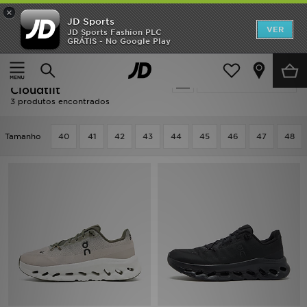
×
JD Sports
INÍCIO
VER
JD Sports Fashion PLC
GRÁTIS - No Google Play
Página principal
Homem
Promoções
Homem - On Running
Actualizar a pesquisa
NOVIDADES
Cloudtilt
3 produtos encontrados
HOMEM
Tamanho
40
41
42
43
44
45
46
47
48
MULHER
CRIANÇA
ESTILO
DESPORTO
FUTEBOL JD
VER MARCAS