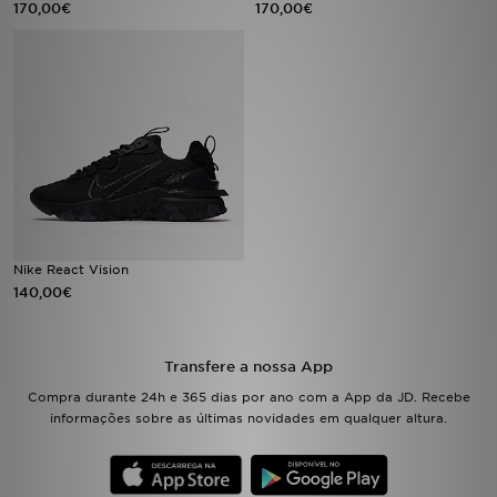
170,00€
170,00€
LOCALIZADOR DE LOJAS
MENSAGENS
MY JD
BLOG
SUBSCREVE
Nike React Vision
140,00€
ESTADO DO TEU PEDIDO
ATENÇÃO AO CLIENTE
Transfere a nossa App
Compra durante 24h e 365 dias por ano com a App da JD. Recebe
FAZ DOWNLOAD DA APP
informações sobre as últimas novidades em qualquer altura.
TRABALHA CONNOSCO