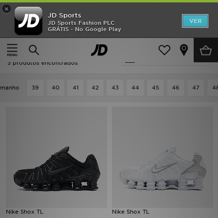
×
JD Sports
INÍCIO
VER
JD Sports Fashion PLC
GRÁTIS - No Google Play
Página principal
Homem
Promoções
Homem - Nike Nike React
Actualizar a pesquisa
NOVIDADES
3 produtos encontrados
HOMEM
amanho
39
40
41
42
43
44
45
46
47
4
MULHER
CRIANÇA
ESTILO
DESPORTO
FUTEBOL JD
Nike Shox TL
Nike Shox TL
VER MARCAS