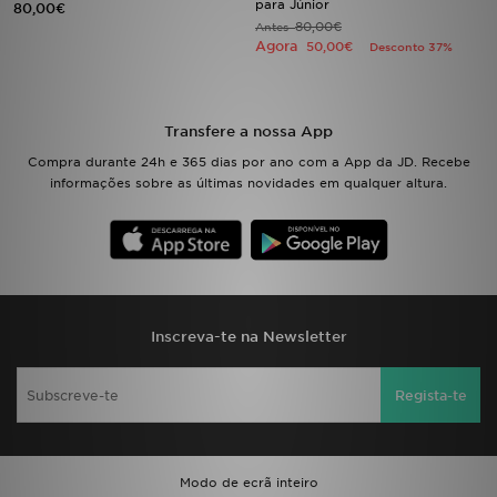
para Júnior
80,00€
80,00€
Antes
Agora
50,00€
Desconto 37%
LOCALIZADOR DE LOJAS
MENSAGENS
Transfere a nossa App
MY JD
Compra durante 24h e 365 dias por ano com a App da JD. Recebe
informações sobre as últimas novidades em qualquer altura.
BLOG
SUBSCREVE
ESTADO DO TEU PEDIDO
Inscreva-te na Newsletter
ATENÇÃO AO CLIENTE
Regista-te
FAZ DOWNLOAD DA APP
TRABALHA CONNOSCO
Modo de ecrã inteiro