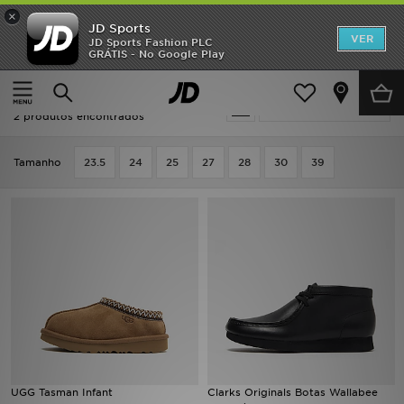
×
JD Sports
INÍCIO
VER
JD Sports Fashion PLC
GRÁTIS - No Google Play
Página principal
Criança
Promoções
Criança - Botas
Actualizar a pesquisa
NOVIDADES
2 produtos encontrados
HOMEM
Tamanho
23.5
24
25
27
28
30
39
MULHER
CRIANÇA
ESTILO
DESPORTO
FUTEBOL JD
UGG Tasman Infant
Clarks Originals Botas Wallabee
VER MARCAS