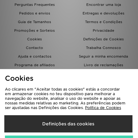
FAQs
Perguntas Frequentes
Encontrar uma loja
Pedidos e envios
Entregas e devoluções
Guia de Tamanhos
Termos e Condições
Promoções e Sorteios
Privacidade
Cookies
Definições de Cookies
Contacto
Trabalha Connosco
Ajuda e contactos
Seguir a minha encomenda
Programa de afiliados
Livro de reclamações
JD Blog
Cookies
Ao clicares em "Aceitar todas as cookies" estás a concordar
em armazenar cookies no teu dispositivo para melhorar a
navegação do website, analisar o uso do website e apoiar as
nossas medidas relativas ao marketing. As preferências podem
ser ajustadas nas Definições das Cookies.
Política de Cookies
Seleciona O País
Definições das cookies
Portugal