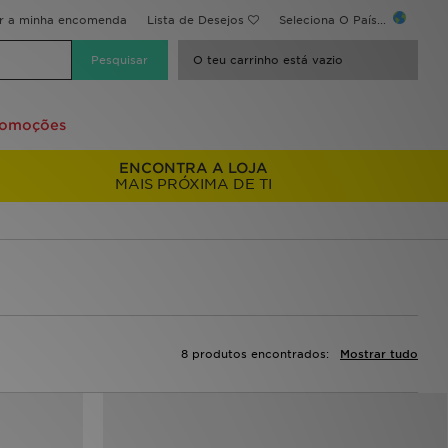
ir a minha encomenda
Lista de Desejos
Seleciona O País...
O teu carrinho está vazio
romoções
ENCONTRA A LOJA
MAIS PRÓXIMA DE TI
8 produtos encontrados:
Mostrar tudo