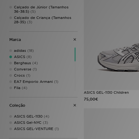
Calçado de Júnior (Tamanhos
36-38.5)
(5)
Calçado de Criança (Tamanhos
28-35)
(3)
Marca
adidas
(18)
ASICS
(8)
Berghaus
(4)
Converse
(1)
Crocs
(1)
EA7 Emporio Armani
(1)
Fila
(4)
ASICS GEL-1130 Children
Hoodrich
(7)
75,00€
Jordan
(13)
Coleção
McKenzie
(11)
MONTIREX
(4)
ASICS GEL-1130
(4)
New Balance
(17)
ASICS Gel-NYC
(3)
Nike
(76)
ASICS GEL-VENTURE
(1)
On Running
(2)
PUMA
(5)