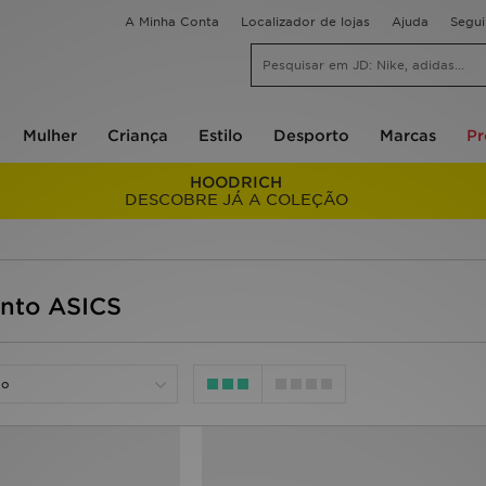
A Minha Conta
Localizador de lojas
Ajuda
Segu
Mulher
Criança
Estilo
Desporto
Marcas
P
HOODRICH
DESCOBRE JÁ A COLEÇÃO
ento ASICS