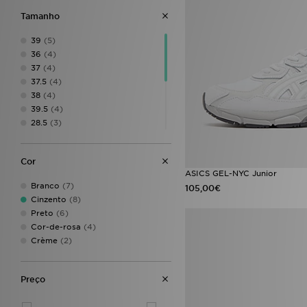
Reebok
(1)
Tamanho
SikSilk
(1)
Supply & Demand
(6)
39
(5)
Technicals
(3)
36
(4)
The North Face
(16)
37
(4)
Under Armour
(12)
37.5
(4)
Vans
(1)
38
(4)
39.5
(4)
28.5
(3)
30
(3)
31.5
(3)
Cor
34.5
(3)
ASICS GEL-NYC Junior
32.5
(2)
Branco
(7)
105,00€
33.5
(2)
Cinzento
(8)
35
(2)
Preto
(6)
33
(1)
Cor-de-rosa
(4)
Crème
(2)
Preço