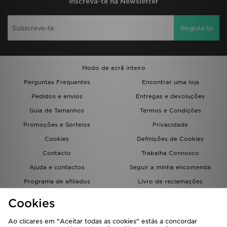
Inscreva-te na Newsletter
Regista-te
Modo de ecrã inteiro
Perguntas Frequentes
Encontrar uma loja
Pedidos e envios
Entregas e devoluções
Guia de Tamanhos
Termos e Condições
Promoções e Sorteios
Privacidade
Cookies
Definições de Cookies
Contacto
Trabalha Connosco
Ajuda e contactos
Seguir a minha encomenda
Programa de afiliados
Livro de reclamações
JD Blog
Cookies
Ao clicares em "Aceitar todas as cookies" estás a concordar