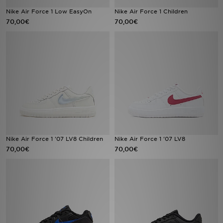
Nike Air Force 1 Low EasyOn
Nike Air Force 1 Children
70,00€
70,00€
LOCALIZADOR DE LOJAS
MENSAGENS
MY JD
BLOG
SUBSCREVE
ESTADO DO TEU PEDIDO
Nike Air Force 1 '07 LV8 Children
Nike Air Force 1 '07 LV8
70,00€
70,00€
ATENÇÃO AO CLIENTE
FAZ DOWNLOAD DA APP
TRABALHA CONNOSCO