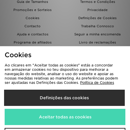
Guia de Tamanhos
Termos e Condições
FAQs
Promoções e Sorteios
Privacidade
Cookies
Definições de Cookies
Contacto
Trabalha Connosco
Ajuda e contactos
Seguir a minha encomenda
Programa de afiliados
Livro de reclamações
JD Blog
Cookies
Ao clicares em "Aceitar todas as cookies" estás a concordar
em armazenar cookies no teu dispositivo para melhorar a
navegação do website, analisar o uso do website e apoiar as
nossas medidas relativas ao marketing. As preferências podem
ser ajustadas nas Definições das Cookies.
Política de Cookies
Seleciona O País
Definições das cookies
Portugal
Aceitamos os seguintes métodos de pagamento
Aceitar todas as cookies