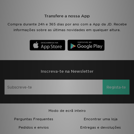
LOCALIZADOR DE LOJAS
Transfere a nossa App
Compra durante 24h e 365 dias por ano com a App da JD. Recebe
MENSAGENS
informações sobre as últimas novidades em qualquer altura.
MY JD
BLOG
SUBSCREVE
Inscreva-te na Newsletter
ESTADO DO TEU PEDIDO
Regista-te
ATENÇÃO AO CLIENTE
FAZ DOWNLOAD DA APP
Modo de ecrã inteiro
Perguntas Frequentes
Encontrar uma loja
TRABALHA CONNOSCO
Pedidos e envios
Entregas e devoluções