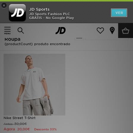
×
JD Sports
INÍCIO
VER
JD Sports Fashion PLC
GRÁTIS - No Google Play
Página principal
Branco Nike Street Fleece - Roupa
Promoções
Branco Nike Street Fleece -
Actualizar a pesquisa
NOVIDADES
Roupa
{productCount} produto encontrado
HOMEM
MULHER
CRIANÇA
ESTILO
DESPORTO
Nike Street T-Shirt
FUTEBOL JD
30,00€
Antes
Agora
20,00€
Desconto 33%
VER MARCAS