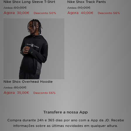
Nike Shox Long Sleeve T-Shirt
Nike Shox Track Pants
60,00€
90,00€
Antes
Antes
Agora
Agora
LOCALIZADOR DE LOJAS
30,00€
40,00€
Desconto 50%
Desconto 56%
MENSAGENS
MY JD
BLOG
SUBSCREVE
ESTADO DO TEU PEDIDO
Nike Shox Overhead Hoodie
80,00€
Antes
Agora
35,00€
Desconto 56%
ATENÇÃO AO CLIENTE
FAZ DOWNLOAD DA APP
Transfere a nossa App
Compra durante 24h e 365 dias por ano com a App da JD. Recebe
TRABALHA CONNOSCO
informações sobre as últimas novidades em qualquer altura.