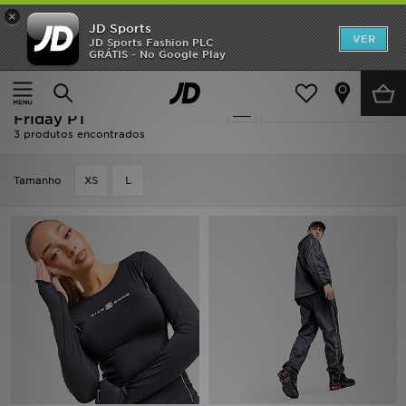
×
JD Sports
INÍCIO
VER
JD Sports Fashion PLC
GRÁTIS - No Google Play
Página principal
Oferta | Nike Shox - Black Friday PT
Promoções
Oferta | Nike Shox - Black
Actualizar a pesquisa
NOVIDADES
Friday PT
3 produtos encontrados
HOMEM
Tamanho
XS
L
MULHER
CRIANÇA
ESTILO
DESPORTO
FUTEBOL JD
VER MARCAS