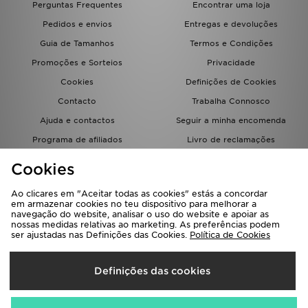
Perguntas Frequentes
Encontrar uma loja
FAQs
Pedidos e envios
Entregas e devoluções
Guia de Tamanhos
Termos e Condições
Promoções e Sorteios
Privacidade
Cookies
Definições de Cookies
Contacto
Trabalha Connosco
Ajuda e contactos
Seguir a minha encomenda
Programa de afiliados
Livro de reclamações
JD Blog
Cookies
Ao clicares em "Aceitar todas as cookies" estás a concordar
em armazenar cookies no teu dispositivo para melhorar a
navegação do website, analisar o uso do website e apoiar as
nossas medidas relativas ao marketing. As preferências podem
ser ajustadas nas Definições das Cookies.
Política de Cookies
Seleciona O País
Definições das cookies
Portugal