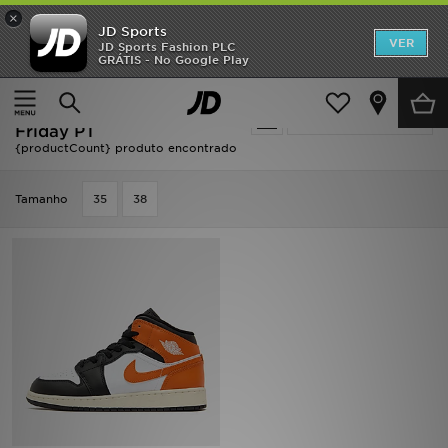
×
JD Sports
INÍCIO
VER
JD Sports Fashion PLC
GRÁTIS - No Google Play
Página principal
Oferta | Jordan 1 - Black Friday PT
Promoções
Oferta | Jordan 1 - Black
Actualizar a pesquisa
NOVIDADES
Friday PT
{productCount} produto encontrado
HOMEM
Tamanho
35
38
MULHER
CRIANÇA
ESTILO
DESPORTO
FUTEBOL JD
VER MARCAS