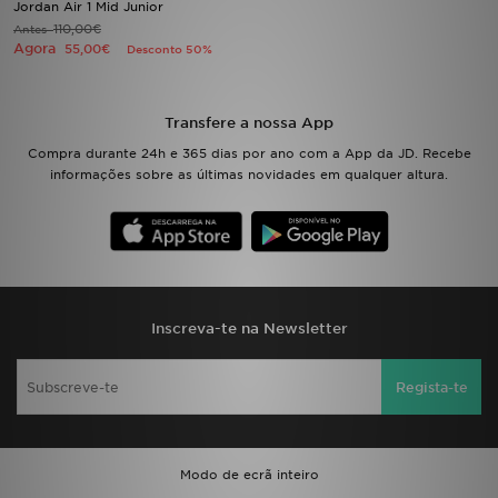
Jordan Air 1 Mid Junior
110,00€
Antes
Agora
LOCALIZADOR DE LOJAS
55,00€
Desconto 50%
MENSAGENS
Transfere a nossa App
MY JD
Compra durante 24h e 365 dias por ano com a App da JD. Recebe
informações sobre as últimas novidades em qualquer altura.
BLOG
SUBSCREVE
ESTADO DO TEU PEDIDO
Inscreva-te na Newsletter
ATENÇÃO AO CLIENTE
Regista-te
FAZ DOWNLOAD DA APP
TRABALHA CONNOSCO
Modo de ecrã inteiro