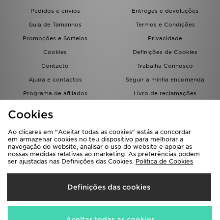
Pedidos e envios
Entregas e devoluções
Guia de Tamanhos
Termos e Condições
Promoções e Sorteios
Privacidade
Cookies
Definições de Cookies
Contacto
Trabalha Connosco
Ajuda e contactos
Seguir a minha encomenda
Programa de afiliados
Livro de reclamações
JD Blog
Cookies
Ao clicares em "Aceitar todas as cookies" estás a concordar
em armazenar cookies no teu dispositivo para melhorar a
navegação do website, analisar o uso do website e apoiar as
nossas medidas relativas ao marketing. As preferências podem
ser ajustadas nas Definições das Cookies.
Política de Cookies
Seleciona O País
Definições das cookies
Portugal
Aceitamos os seguintes métodos de pagamento
Aceitar todas as cookies