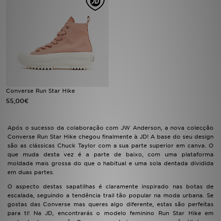
LOCALIZADOR DE LOJAS
MENSAGENS
MY JD
BLOG
Converse Run Star Hike
55,00€
SUBSCREVE
Após o sucesso da colaboração com JW Anderson, a nova colecção
ESTADO DO TEU PEDIDO
Converse Run Star Hike chegou finalmente à JD! A base do seu design
são as clássicas Chuck Taylor com a sua parte superior em canva. O
que muda desta vez é a parte de baixo, com uma plataforma
ATENÇÃO AO CLIENTE
moldada mais grossa do que o habitual e uma sola dentada dividida
em duas partes.
FAZ DOWNLOAD DA APP
O aspecto destas sapatilhas é claramente inspirado nas botas de
escalada, seguindo a tendência trail tão popular na moda urbana. Se
TRABALHA CONNOSCO
gostas das Converse mas queres algo diferente, estas são perfeitas
para ti! Na JD, encontrarás o modelo feminino Run Star Hike em