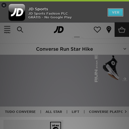
×
JD Sports
INÍCIO
VER
JD Sports Fashion PLC
GRÁTIS - No Google Play
Página principal
Converse Run Star Hike
Promoções
{productCount} produto encontrado
Actualizar a pesquisa
NOVIDADES
Converse Run Star Hike
HOMEM
MULHER
CRIANÇA
ESTILO
DESPORTO
TUDO CONVERSE
ALL STAR
LIFT
CONVERSE PLATFORM
FUTEBOL JD
VER MARCAS