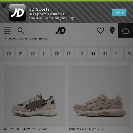
×
JD Sports
INÍCIO
VER
JD Sports Fashion PLC
GRÁTIS - No Google Play
Página principal
Oferta | ASICS Gel-NYC
Promoções
Oferta | ASICS Gel-NYC
Actualizar a pesquisa
NOVIDADES
7 produtos encontrados
HOMEM
30
31
33
34
35
37
40
42
43
44
Ta
MULHER
CRIANÇA
ESTILO
DESPORTO
FUTEBOL JD
ASICS GEL-NYC Children
ASICS GEL-NYC 2.0
VER MARCAS