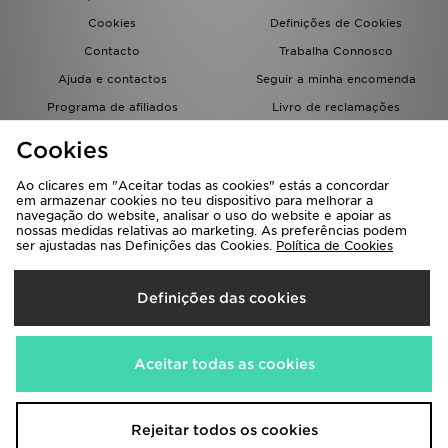
Cookies
Definições de Cookies
Contacto
Trabalha Connosco
Ajuda e contactos
Seguir a minha encomenda
Programa de afiliados
Livro de reclamações
JD Blog
Cookies
Ao clicares em "Aceitar todas as cookies" estás a concordar
em armazenar cookies no teu dispositivo para melhorar a
navegação do website, analisar o uso do website e apoiar as
nossas medidas relativas ao marketing. As preferências podem
ser ajustadas nas Definições das Cookies.
Política de Cookies
Seleciona O País
Definições das cookies
Portugal
Aceitamos os seguintes métodos de pagamento
Aceitar todas as cookies
Visita a nossa página corporativa em
www.jdplc.com
Rejeitar todos os cookies