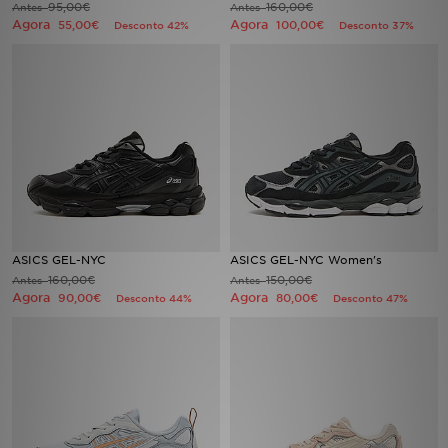
95,00€
160,00€
Antes
Antes
Agora
Agora
55,00€
100,00€
Desconto 42%
Desconto 37%
LOCALIZADOR DE LOJAS
MENSAGENS
MY JD
BLOG
SUBSCREVE
ASICS GEL-NYC
ASICS GEL-NYC Women's
ESTADO DO TEU PEDIDO
160,00€
150,00€
Antes
Antes
Agora
Agora
90,00€
80,00€
Desconto 44%
Desconto 47%
ATENÇÃO AO CLIENTE
FAZ DOWNLOAD DA APP
TRABALHA CONNOSCO