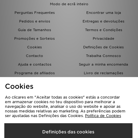
FAQs
Modo de ecrã inteiro
Perguntas Frequentes
Encontrar uma loja
Pedidos e envios
Entregas e devoluções
Guia de Tamanhos
Termos e Condições
Promoções e Sorteios
Privacidade
Cookies
Definições de Cookies
Contacto
Trabalha Connosco
Ajuda e contactos
Seguir a minha encomenda
Programa de afiliados
Livro de reclamações
JD Blog
Cookies
Ao clicares em "Aceitar todas as cookies" estás a concordar
em armazenar cookies no teu dispositivo para melhorar a
navegação do website, analisar o uso do website e apoiar as
nossas medidas relativas ao marketing. As preferências podem
ser ajustadas nas Definições das Cookies.
Política de Cookies
Seleciona O País
Definições das cookies
Portugal