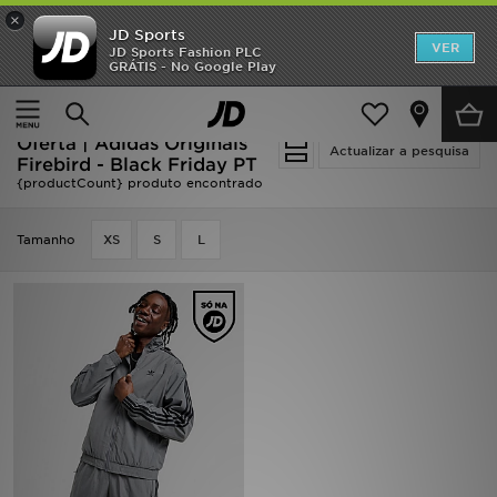
×
JD Sports
INÍCIO
VER
JD Sports Fashion PLC
GRÁTIS - No Google Play
Página principal
Promoções
Oferta | Adidas Originals Firebird - Black Friday PT
NOVIDADES
Oferta | Adidas Originals
Actualizar a pesquisa
Firebird - Black Friday PT
{productCount} produto encontrado
HOMEM
Tamanho
MULHER
XS
S
L
CRIANÇA
ESTILO
DESPORTO
FUTEBOL JD
VER MARCAS