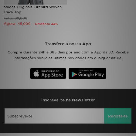
adidas Originals Firebird Woven
Track Top
LOCALIZADOR DE LOJAS
80,00€
Antes
Agora
45,00€
Desconto 44%
MENSAGENS
MY JD
Transfere a nossa App
Compra durante 24h e 365 dias por ano com a App da JD. Recebe
BLOG
informações sobre as últimas novidades em qualquer altura.
SUBSCREVE
ESTADO DO TEU PEDIDO
ATENÇÃO AO CLIENTE
Inscreva-te na Newsletter
FAZ DOWNLOAD DA APP
Regista-te
TRABALHA CONNOSCO