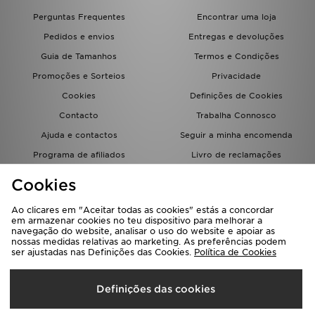
FAQs
Perguntas Frequentes
Encontrar uma loja
Pedidos e envios
Entregas e devoluções
Guia de Tamanhos
Termos e Condições
Promoções e Sorteios
Privacidade
Cookies
Definições de Cookies
Contacto
Trabalha Connosco
Ajuda e contactos
Seguir a minha encomenda
Programa de afiliados
Livro de reclamações
JD Blog
Cookies
Ao clicares em "Aceitar todas as cookies" estás a concordar
em armazenar cookies no teu dispositivo para melhorar a
navegação do website, analisar o uso do website e apoiar as
nossas medidas relativas ao marketing. As preferências podem
ser ajustadas nas Definições das Cookies.
Política de Cookies
Seleciona O País
Definições das cookies
Portugal