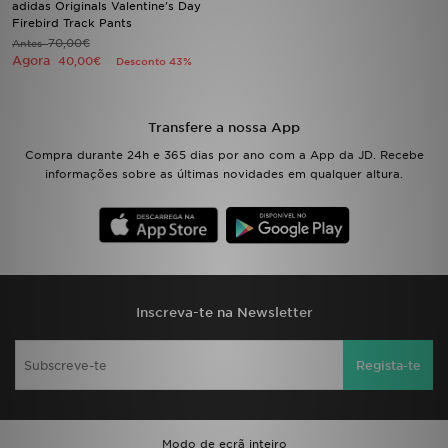
adidas Originals Valentine's Day
Firebird Track Pants
70,00€
Antes
LOCALIZADOR DE LOJAS
Agora
40,00€
Desconto 43%
MENSAGENS
Transfere a nossa App
MY JD
Compra durante 24h e 365 dias por ano com a App da JD. Recebe
informações sobre as últimas novidades em qualquer altura.
BLOG
SUBSCREVE
ESTADO DO TEU PEDIDO
Inscreva-te na Newsletter
ATENÇÃO AO CLIENTE
Regista-te
FAZ DOWNLOAD DA APP
TRABALHA CONNOSCO
Modo de ecrã inteiro