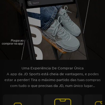
LOCALIZADOR DE LOJAS
MENSAGENS
MY JD
BLOG
SUBSCREVE
ESTADO DO TEU PEDIDO
Uma Experiência De Comprar Única
A app da JD Sports está cheia de vantagens, e podes
ATENÇÃO AO CLIENTE
estar a perder! Tira o máximo partido das tuas compras
com tudo o que precisas da JD, num único lugar…
FAZ DOWNLOAD DA APP
TRABALHA CONNOSCO