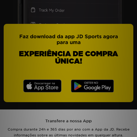
Faz download da app JD Sports agora
para uma
EXPERIÊNCIA DE COMPRA
ÚNICA!
Transfere a nossa App
Compra durante 24h e 365 dias por ano com a App da JD. Recebe
informações sobre as últimas novidades em qualquer altura.