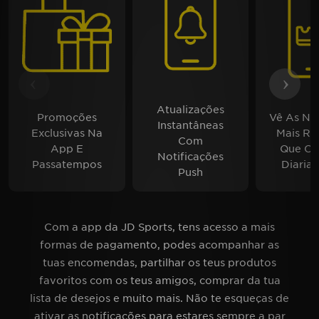
FAQs
‹
›
Atualizações
Promoções
Vê As No
Instantâneas
Exclusivas Na
Mais Re
Com
App E
Que C
Notificações
Passatempos
Diaria
Push
Com a app da JD Sports, tens acesso a mais
formas de pagamento, podes acompanhar as
tuas encomendas, partilhar os teus produtos
favoritos com os teus amigos, comprar da tua
lista de desejos e muito mais. Não te esqueças de
ativar as notificações para estares sempre a par