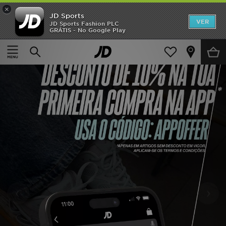
×
JD Sports
INÍCIO
VER
JD Sports Fashion PLC
GRÁTIS - No Google Play
Promoções
NOVIDADES
HOMEM
MULHER
CRIANÇA
ESTILO
DESPORTO
‹
›
FUTEBOL JD
VER MARCAS