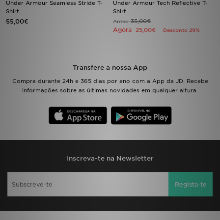
Under Armour Seamless Stride T-
Under Armour Tech Reflective T-
Shirt
Shirt
55,00€
35,00€
LOCALIZADOR DE LOJAS
Antes
Agora
25,00€
Desconto 29%
MENSAGENS
MY JD
Transfere a nossa App
Compra durante 24h e 365 dias por ano com a App da JD. Recebe
BLOG
informações sobre as últimas novidades em qualquer altura.
SUBSCREVE
ESTADO DO TEU PEDIDO
ATENÇÃO AO CLIENTE
Inscreva-te na Newsletter
FAZ DOWNLOAD DA APP
Regista-te
TRABALHA CONNOSCO