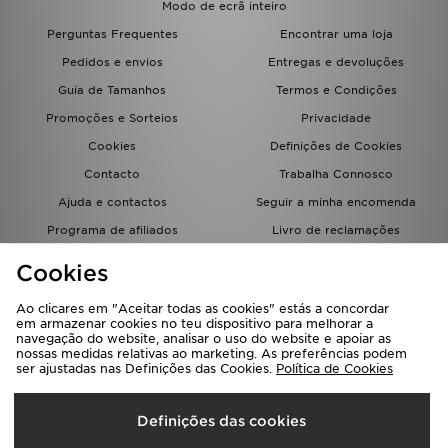
Modo de ecrã inteiro
FAQs
Perguntas Frequentes
Encontrar uma loja
Pedidos e envios
Entregas e devoluções
Guia de Tamanhos
Termos e Condições
Promoções e Sorteios
Privacidade
Cookies
Definições de Cookies
Contacto
Trabalha Connosco
Ajuda e contactos
Seguir a minha encomenda
Programa de afiliados
Livro de reclamações
JD Blog
Cookies
Ao clicares em "Aceitar todas as cookies" estás a concordar
em armazenar cookies no teu dispositivo para melhorar a
navegação do website, analisar o uso do website e apoiar as
nossas medidas relativas ao marketing. As preferências podem
ser ajustadas nas Definições das Cookies.
Política de Cookies
Seleciona O País
Definições das cookies
Portugal