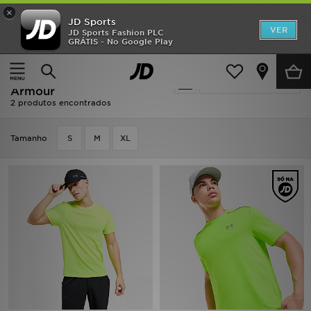
×
JD Sports
INÍCIO
VER
JD Sports Fashion PLC
GRÁTIS - No Google Play
Página principal
Homem
Promoções
Homem - Amarelo Under
Actualizar a pesquisa
NOVIDADES
Armour
2 produtos encontrados
HOMEM
Tamanho
S
M
XL
MULHER
CRIANÇA
ESTILO
DESPORTO
FUTEBOL JD
VER MARCAS