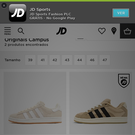
×
JD Sports
INÍCIO
VER
JD Sports Fashion PLC
GRÁTIS - No Google Play
Página principal
Homem
Promoções
Homem - Bege Adidas
Actualizar a pesquisa
NOVIDADES
Originals Campus
2 produtos encontrados
HOMEM
Tamanho
39
41
42
43
44
46
47
MULHER
CRIANÇA
ESTILO
DESPORTO
FUTEBOL JD
VER MARCAS