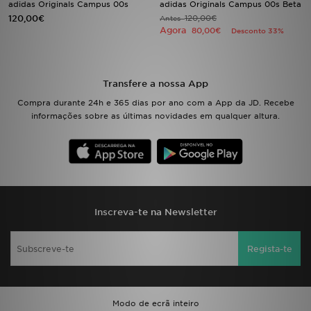
adidas Originals Campus 00s
adidas Originals Campus 00s Beta
120,00€
120,00€
Antes
Agora
LOCALIZADOR DE LOJAS
80,00€
Desconto 33%
MENSAGENS
Transfere a nossa App
MY JD
Compra durante 24h e 365 dias por ano com a App da JD. Recebe
informações sobre as últimas novidades em qualquer altura.
BLOG
SUBSCREVE
ESTADO DO TEU PEDIDO
Inscreva-te na Newsletter
ATENÇÃO AO CLIENTE
Regista-te
FAZ DOWNLOAD DA APP
TRABALHA CONNOSCO
Modo de ecrã inteiro