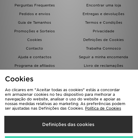
FAQs
Perguntas Frequentes
Encontrar uma loja
Pedidos e envios
Entregas e devoluções
Guia de Tamanhos
Termos e Condições
Promoções e Sorteios
Privacidade
Cookies
Definições de Cookies
Contacto
Trabalha Connosco
Ajuda e contactos
Seguir a minha encomenda
Programa de afiliados
Livro de reclamações
JD Blog
Cookies
Ao clicares em "Aceitar todas as cookies" estás a concordar
em armazenar cookies no teu dispositivo para melhorar a
navegação do website, analisar o uso do website e apoiar as
nossas medidas relativas ao marketing. As preferências podem
ser ajustadas nas Definições das Cookies.
Política de Cookies
Seleciona O País
Definições das cookies
Portugal