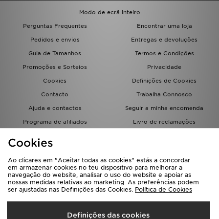
FAQs
Modo de ecrã inteiro
Perguntas Frequentes
Encontrar uma loja
Pedidos e envios
Entregas e devoluções
Guia de Tamanhos
Termos e Condições
Promoções e Sorteios
Privacidade
Cookies
Definições de Cookies
Contacto
Trabalha Connosco
Ajuda e contactos
Seguir a minha encomenda
Programa de afiliados
Livro de reclamações
JD Blog
Cookies
Ao clicares em "Aceitar todas as cookies" estás a concordar
em armazenar cookies no teu dispositivo para melhorar a
navegação do website, analisar o uso do website e apoiar as
nossas medidas relativas ao marketing. As preferências podem
ser ajustadas nas Definições das Cookies.
Política de Cookies
Seleciona O País
Definições das cookies
Portugal