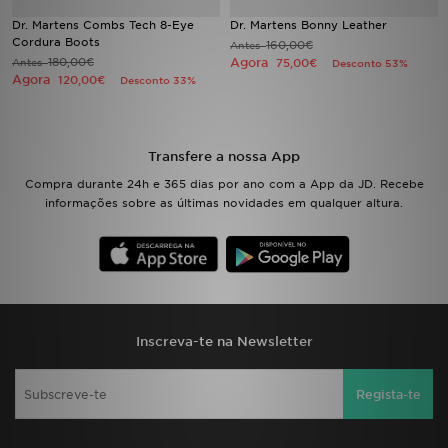
Dr. Martens Combs Tech 8-Eye
Dr. Martens Bonny Leather
Cordura Boots
LOCALIZADOR DE LOJAS
160,00€
Antes
180,00€
Agora
Antes
75,00€
Desconto 53%
Agora
120,00€
Desconto 33%
MENSAGENS
MY JD
Transfere a nossa App
BLOG
Compra durante 24h e 365 dias por ano com a App da JD. Recebe
informações sobre as últimas novidades em qualquer altura.
SUBSCREVE
ESTADO DO TEU PEDIDO
ATENÇÃO AO CLIENTE
Inscreva-te na Newsletter
FAZ DOWNLOAD DA APP
Regista-te
TRABALHA CONNOSCO