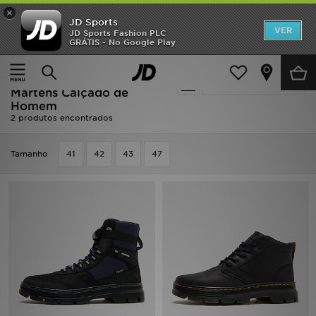
×
JD Sports
INÍCIO
VER
JD Sports Fashion PLC
GRÁTIS - No Google Play
Página principal
Homem
Calçado de Homem
Promoções
Oferta | Homem - Dr.
Actualizar a pesquisa
NOVIDADES
Martens Calçado de
Homem
2 produtos encontrados
HOMEM
MULHER
Tamanho
41
42
43
47
CRIANÇA
ESTILO
DESPORTO
FUTEBOL JD
VER MARCAS