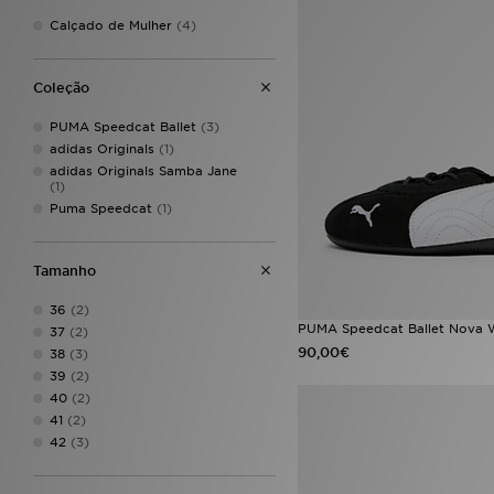
Calçado de Mulher
(4)
Coleção
PUMA Speedcat Ballet
(3)
adidas Originals
(1)
adidas Originals Samba Jane
(1)
Puma Speedcat
(1)
Tamanho
36
(2)
PUMA Speedcat Ballet Nova
37
(2)
90,00€
38
(3)
39
(2)
40
(2)
41
(2)
42
(3)