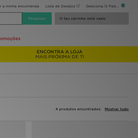
ir a minha encomenda
Lista de Desejos
Seleciona O País...
O teu carrinho está vazio
romoções
ENCONTRA A LOJA
MAIS PRÓXIMA DE TI
4 produtos encontrados:
Mostrar tudo