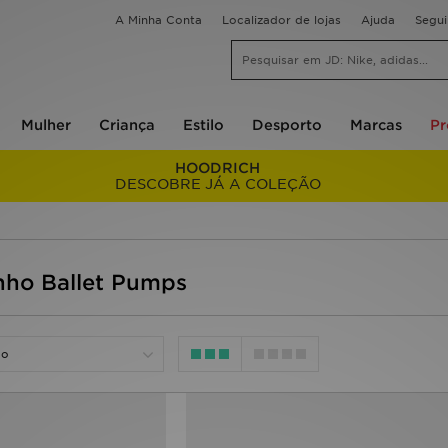
A Minha Conta
Localizador de lojas
Ajuda
Segu
Mulher
Criança
Estilo
Desporto
Marcas
P
HOODRICH
DESCOBRE JÁ A COLEÇÃO
nho Ballet Pumps