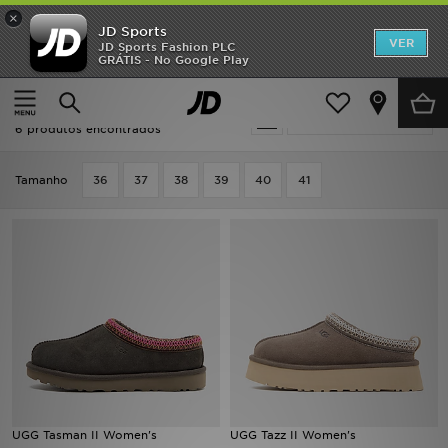
×
JD Sports
INÍCIO
VER
JD Sports Fashion PLC
GRÁTIS - No Google Play
Página principal
Mulher
Promoções
Mulher - UGG UGG Tazz
Actualizar a pesquisa
NOVIDADES
6 produtos encontrados
HOMEM
Tamanho
36
37
38
39
40
41
MULHER
CRIANÇA
ESTILO
DESPORTO
FUTEBOL JD
UGG Tasman II Women's
UGG Tazz II Women's
VER MARCAS