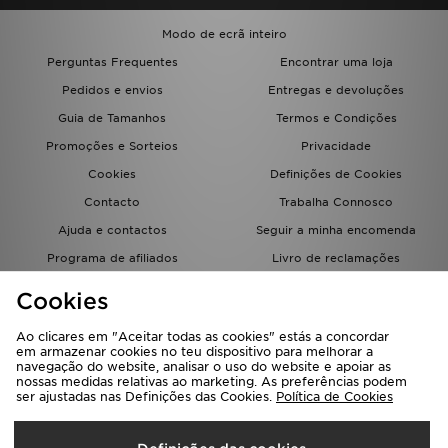
Modo de ecrã inteiro
Perguntas Frequentes
Encontrar uma loja
Pedidos e envios
Entregas e devoluções
Guia de Tamanhos
Termos e Condições
Promoções e Sorteios
Privacidade
Cookies
Definições de Cookies
Contacto
Trabalha Connosco
Ajuda e contactos
Seguir a minha encomenda
Programa de afiliados
Livro de reclamações
JD Blog
Cookies
Ao clicares em "Aceitar todas as cookies" estás a concordar
em armazenar cookies no teu dispositivo para melhorar a
navegação do website, analisar o uso do website e apoiar as
nossas medidas relativas ao marketing. As preferências podem
ser ajustadas nas Definições das Cookies.
Política de Cookies
Seleciona O País