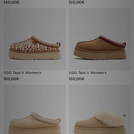
140,00€
150,00€
LOCALIZADOR DE LOJAS
MENSAGENS
MY JD
BLOG
SUBSCREVE
UGG Tazz II Women's
UGG Tazz II Women's
160,00€
150,00€
ESTADO DO TEU PEDIDO
ATENÇÃO AO CLIENTE
FAZ DOWNLOAD DA APP
TRABALHA CONNOSCO